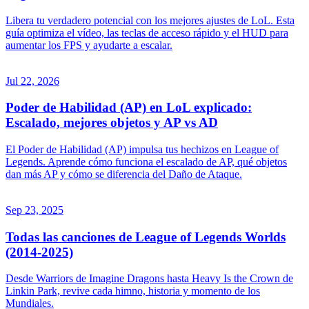
Libera tu verdadero potencial con los mejores ajustes de LoL. Esta
guía optimiza el vídeo, las teclas de acceso rápido y el HUD para
aumentar los FPS y ayudarte a escalar.
Jul 22, 2026
Poder de Habilidad (AP) en LoL explicado:
Escalado, mejores objetos y AP vs AD
El Poder de Habilidad (AP) impulsa tus hechizos en League of
Legends. Aprende cómo funciona el escalado de AP, qué objetos
dan más AP y cómo se diferencia del Daño de Ataque.
Sep 23, 2025
Todas las canciones de League of Legends Worlds
(2014-2025)
Desde Warriors de Imagine Dragons hasta Heavy Is the Crown de
Linkin Park, revive cada himno, historia y momento de los
Mundiales.