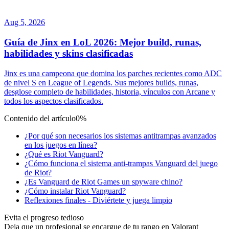
Aug 5, 2026
Guía de Jinx en LoL 2026: Mejor build, runas,
habilidades y skins clasificadas
Jinx es una campeona que domina los parches recientes como ADC
de nivel S en League of Legends. Sus mejores builds, runas,
desglose completo de habilidades, historia, vínculos con Arcane y
todos los aspectos clasificados.
Contenido del artículo
0%
¿Por qué son necesarios los sistemas antitrampas avanzados
en los juegos en línea?
¿Qué es Riot Vanguard?
¿Cómo funciona el sistema anti-trampas Vanguard del juego
de Riot?
¿Es Vanguard de Riot Games un spyware chino?
¿Cómo instalar Riot Vanguard?
Reflexiones finales - Diviértete y juega limpio
Evita el progreso tedioso
Deja que un profesional se encargue de tu rango en Valorant