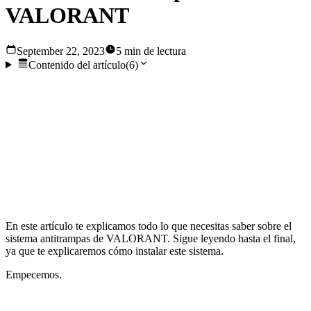
VALORANT
September 22, 2023
5 min de lectura
Contenido del artículo
(
6
)
En la última década se ha producido un aumento de los
juegos competitivos en línea, que se han convertido en un
pasatiempo para algunos y en una carrera para otros. Con un
número de jugadores que aumenta cada año, a los
desarrolladores de juegos les resulta difícil mantener un
entorno justo.
En este artículo te explicamos todo lo que necesitas saber sobre el
sistema antitrampas de VALORANT. Sigue leyendo hasta el final,
ya que te explicaremos cómo instalar este sistema.
Empecemos.