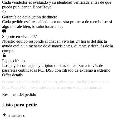
Cada vendedor es evaluado y su identidad verificada antes de que
pueda publicar en BoostRoyal.
Garantía de devolución de dinero
Cada pedido está respaldado por nuestra promesa de reembolso: si
algo no sale bien, lo solucionaremos.
Soporte en vivo 24/7
Nuestro equipo responde al chat en vivo las 24 horas del día; la
ayuda está a un mensaje de distancia antes, durante y después de la
compra.
Pagos cifrados
Los pagos con tarjeta y criptomonedas se realizan a través de
pasarelas certificadas PCI-DSS con cifrado de extremo a extremo.
Offer details
Provide us your Open ID . After that, please wait for the Garena Call of
Duty Mobile CP to be credited to your account within few minutes.
Resumen del pedido
Listo para pedir
Instantáneo