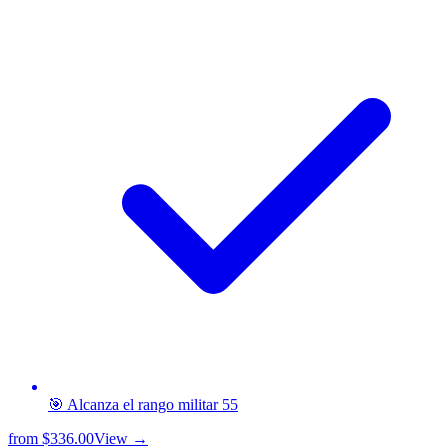
🎯 Alcanza el rango militar 55
from
$336.00
View →