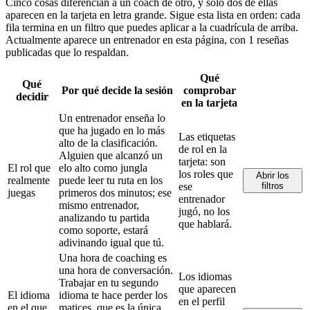
Cinco cosas diferencian a un coach de otro, y solo dos de ellas
aparecen en la tarjeta en letra grande. Sigue esta lista en orden: cada
fila termina en un filtro que puedes aplicar a la cuadrícula de arriba.
Actualmente aparece un entrenador en esta página, con 1 reseñas
publicadas que lo respaldan.
Qué
Qué
Por qué decide la sesión
comprobar
decidir
en la tarjeta
Un entrenador enseña lo
que ha jugado en lo más
Las etiquetas
alto de la clasificación.
de rol en la
Alguien que alcanzó un
tarjeta: son
El rol que
elo alto como jungla
los roles que
Abrir los
realmente
puede leer tu ruta en los
ese
filtros
juegas
primeros dos minutos; ese
entrenador
mismo entrenador,
jugó, no los
analizando tu partida
que hablará.
como soporte, estará
adivinando igual que tú.
Una hora de coaching es
una hora de conversación.
Los idiomas
Trabajar en tu segundo
que aparecen
El idioma
idioma te hace perder los
en el perfil
en el que
matices, que es la única