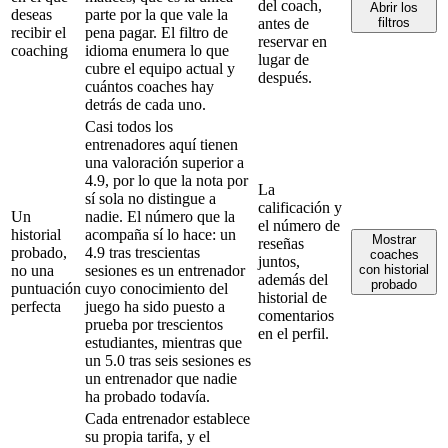
del coach,
Abrir los
deseas
parte por la que vale la
antes de
filtros
recibir el
pena pagar. El filtro de
reservar en
coaching
idioma enumera lo que
lugar de
cubre el equipo actual y
después.
cuántos coaches hay
detrás de cada uno.
Casi todos los
entrenadores aquí tienen
una valoración superior a
4.9, por lo que la nota por
La
sí sola no distingue a
calificación y
Un
nadie. El número que la
el número de
historial
acompaña sí lo hace: un
Mostrar
reseñas
probado,
4.9 tras trescientas
coaches
juntos,
no una
sesiones es un entrenador
con historial
además del
probado
puntuación
cuyo conocimiento del
historial de
perfecta
juego ha sido puesto a
comentarios
prueba por trescientos
en el perfil.
estudiantes, mientras que
un 5.0 tras seis sesiones es
un entrenador que nadie
ha probado todavía.
Cada entrenador establece
su propia tarifa, y el