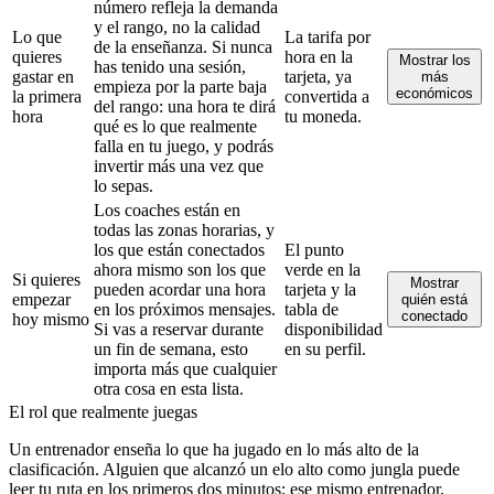
número refleja la demanda
y el rango, no la calidad
Lo que
La tarifa por
de la enseñanza. Si nunca
quieres
hora en la
Mostrar los
has tenido una sesión,
gastar en
tarjeta, ya
más
empieza por la parte baja
económicos
la primera
convertida a
del rango: una hora te dirá
hora
tu moneda.
qué es lo que realmente
falla en tu juego, y podrás
invertir más una vez que
lo sepas.
Los coaches están en
todas las zonas horarias, y
los que están conectados
El punto
ahora mismo son los que
verde en la
Si quieres
Mostrar
pueden acordar una hora
tarjeta y la
empezar
quién está
en los próximos mensajes.
tabla de
conectado
hoy mismo
Si vas a reservar durante
disponibilidad
un fin de semana, esto
en su perfil.
importa más que cualquier
otra cosa en esta lista.
El rol que realmente juegas
Un entrenador enseña lo que ha jugado en lo más alto de la
clasificación. Alguien que alcanzó un elo alto como jungla puede
leer tu ruta en los primeros dos minutos; ese mismo entrenador,