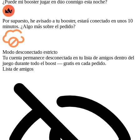
¿Puede mi booster jugar en dúo conmigo esta noche?
Por supuesto, he avisado a tu booster, estará conectado en unos 10
minutos. ¿Algo más sobre el pedido?
Sí, cada partida aparece en tu panel de control a medida que termina,
Modo desconectado estricto
y si quieres ver las partidas en sí, añade Streaming al finalizar la
Tu cuenta permanece desconectada en tu lista de amigos dentro del
compra.
juego durante todo el boost — gratis en cada pedido.
Lista de amigos