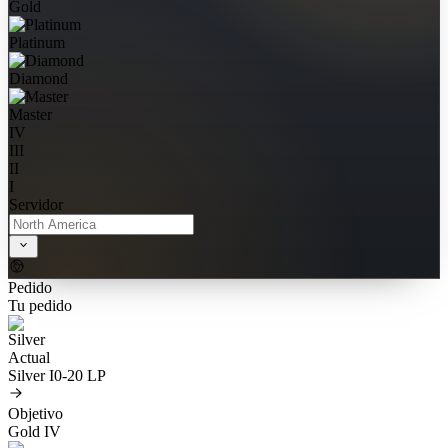
Gold
Platinum
Diamond
Master
IV
III
II
I
Servidor
Pedido
Tu pedido
Actual
Silver I
0-20 LP
Objetivo
Gold IV