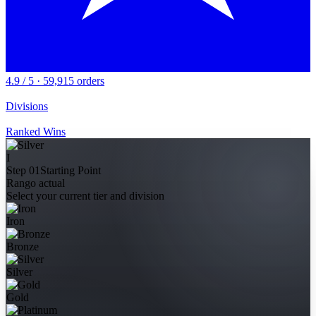
4.9 / 5 · 59,915 orders
Divisions
Ranked Wins
I
Step 01
Starting Point
Rango actual
Select your current tier and division
Iron
Bronze
Silver
Gold