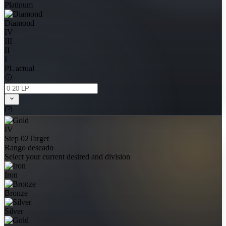
Platinum
Diamond
IV
III
II
I
PL actual
IV
Step 02
Target
Rango deseado
Select your current desired and division
Iron
Bronze
Silver