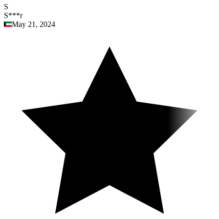
S
S***r
May 21, 2024