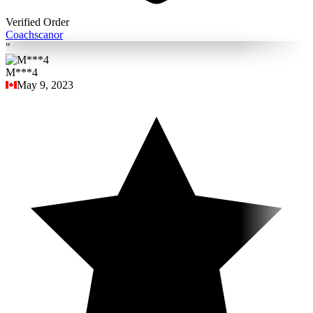
Verified Order
Coach
scanor
"
M***4
May 9, 2023