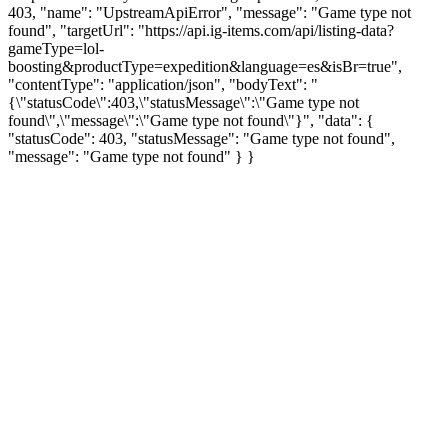
403, "name": "UpstreamApiError", "message": "Game type not
found", "targetUrl": "https://api.ig-items.com/api/listing-data?
gameType=lol-
boosting&productType=expedition&language=es&isBr=true",
"contentType": "application/json", "bodyText": "
{\"statusCode\":403,\"statusMessage\":\"Game type not
found\",\"message\":\"Game type not found\"}", "data": {
"statusCode": 403, "statusMessage": "Game type not found",
"message": "Game type not found" } }