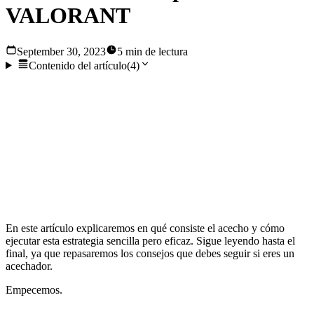
VALORANT
September 30, 2023
5 min de lectura
Contenido del artículo
(
4
)
En VALORANT, los atacantes deben dirigirse a cualquiera
de los lugares designados para colocar la Espiga, y los
defensores deben mantener la zona a raya para impedir que
el otro equipo coloque la bomba. Hay una estrategia que
puede ayudar a mejorar las probabilidades de ganar una
partida, y se conoce comúnmente como "acechar".
En este artículo explicaremos en qué consiste el acecho y cómo
ejecutar esta estrategia sencilla pero eficaz. Sigue leyendo hasta el
final, ya que repasaremos los consejos que debes seguir si eres un
acechador.
Empecemos.