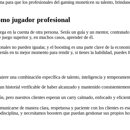
 para que los profesionales del gaming moneticen su talento, brindand
mo jugador profesional
ga en la cuenta de otra persona. Serás un guía y un mentor, contratado 
e juego superior y, en muchos casos, aprender de él.
icionales no pueden igualar, y el boosting es una parte clave de la econ
stás en tu mejor momento para rendir y, si tienes la habilidad, puedes fo
uiere una combinación específica de talento, inteligencia y temperamento
 un historial verificable de haber alcanzado y mantenido consistentement
ión, pero nuestros clientes esperan un carry calmado, enfocado y eficien
unicarse de manera clara, respetuosa y paciente con los clientes es ese
disciplina, y necesitamos boosters que puedan gestionar sus propios ho