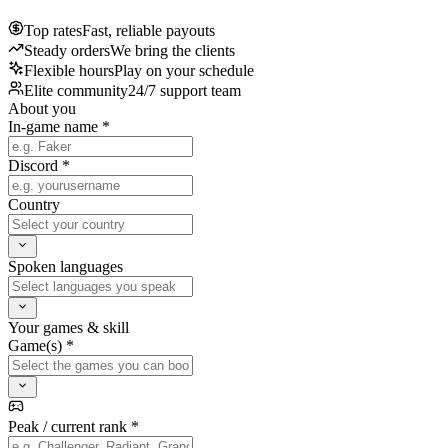
Top rates
Fast, reliable payouts
Steady orders
We bring the clients
Flexible hours
Play on your schedule
Elite community
24/7 support team
About you
In-game name *
Discord *
Country
Spoken languages
Your games & skill
Game(s) *
Peak / current rank *