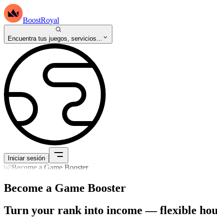
BoostRoyal
Encuentra tus juegos, servicios...
Iniciar sesión
Become a Game Booster
Turn your rank into income — flexible hours