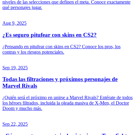
niveles de las selecciones que definen el meta. Conoce exactamente
qué personajes jugar.
Aug 9, 2025
¿Es seguro pitufear con skins en CS2?
¿Pensando en pitufear con skins en CS2? Conoce los pros, los
contras y los riesgos potenciales.
Sep 19, 2025
Todas las filtraciones y próximos personajes de
Marvel Rivals
¿Quién será el próximo en unirse a Marvel Rivals? Entérate de todos
los héroes filtrados, incluida la oleada masiva de X-Men, el Doctor
Doom y mucho más.
Sep 22, 2025