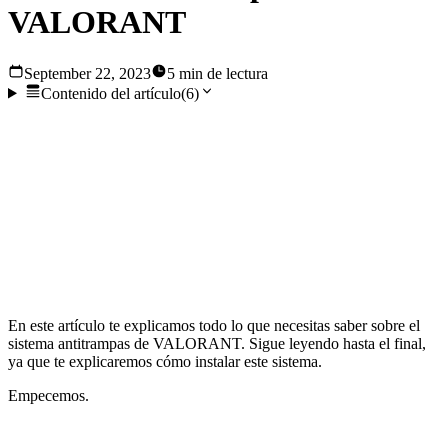
VALORANT
September 22, 2023
5 min de lectura
Contenido del artículo
(
6
)
En la última década se ha producido un aumento de los
juegos competitivos en línea, que se han convertido en un
pasatiempo para algunos y en una carrera para otros. Con un
número de jugadores que aumenta cada año, a los
desarrolladores de juegos les resulta difícil mantener un
entorno justo.
En este artículo te explicamos todo lo que necesitas saber sobre el
sistema antitrampas de VALORANT. Sigue leyendo hasta el final,
ya que te explicaremos cómo instalar este sistema.
Empecemos.