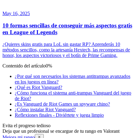
May 16, 2025
10 formas sencillas de conseguir más aspectos gratis
en League of Legends
¿Quieres skins gratis para LoL sin gastar RP? Aprenderás 10
métodos sencillos, como la artesanía Hextech, las recompensas de
honor, los aspectos victoriosos y el botín de Prime Gaming.
Contenido del artículo
0%
¿Por qué son necesarios los sistemas antitrampas avanzados
en los juegos en línea?
¿Qué es Riot Vanguard?
¿Cómo funciona el sistema anti-trampas Vanguard del juego
de Riot?
¿Es Vanguard de Riot Games un spyware chino?
¿Cómo instalar Riot Vanguard?
Reflexiones finales - Diviértete y juega limpio
Evita el progreso tedioso
Deja que un profesional se encargue de tu rango en Valorant
Mejora mi rango