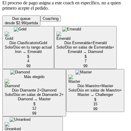
El proceso de pago asigna a este coach en específico, no a quien
primero acepte el pedido.
Duo queue
Coaching
desde $2.99/partida
Dúo Clasificatorio
Gold
Dúo Esmeralda+
Emerald
Solo/Dúo en tu rango actual
Solo/Dúo en salas de Esmeralda+
Iron → Emerald
Emerald → Diamond
$
$
4
7
99
99
Más elegido
Dúo Maestro+
Master
Dúo Diamante 2+
Diamond
Solo/Dúo en salas de Maestro+
Solo/Dúo en salas de Diamante 2+
Master → Challenger
Diamond → Master
$
$
15
12
99
99