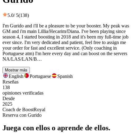
5.0
/ 5
(138)
I'm Gurido and i'll be a pleasure to be your booster. My peak was
GM and i'm main Lillia/Hecarim/Diana. I've been playing since
season 4, I started boosting in 2018 and it's been my full-time job
ever since. I'm very dedicated and patient, feel free to assign me
your order for fast and excellent service. (Only coaching in
Portuguese atm) I'm here every day and can boost on the servers
NA/LAS/LAN/B…
Mostrar más
English
Portuguese
Spanish
Reseñas
138
opiniones verificadas
Desde
2025
Coach de BoostRoyal
Reserva con Gurido
Juega con ellos o aprende de ellos.