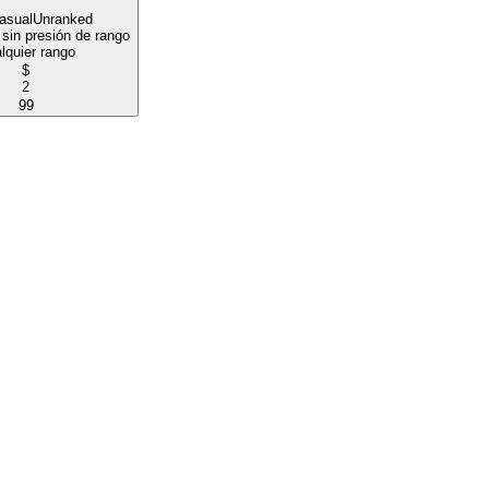
asual
Unranked
sin presión de rango
lquier rango
$
2
99