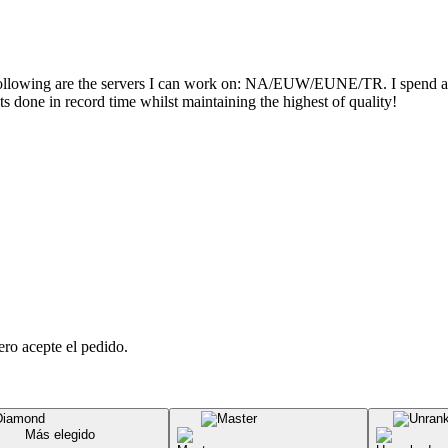
e following are the servers I can work on: NA/EUW/EUNE/TR. I spend 
ets done in record time whilst maintaining the highest of quality!
ero acepte el pedido.
Más elegido