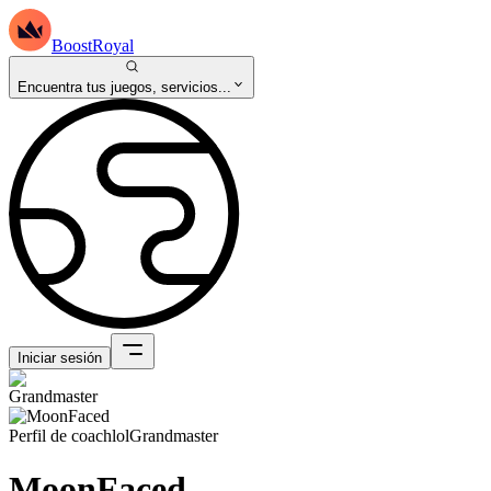
BoostRoyal
Encuentra tus juegos, servicios...
Iniciar sesión
Perfil de coach
lol
Grandmaster
MoonFaced