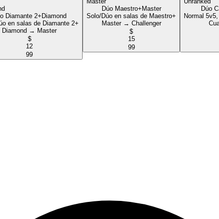
Dúo Maestro+
Master
Dúo C
o Diamante 2+
Diamond
Solo/Dúo en salas de Maestro+
Normal 5v5, 
úo en salas de Diamante 2+
Master → Challenger
Cua
Diamond → Master
$
$
15
12
99
99