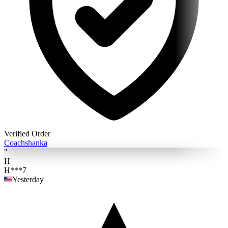
Verified Order
Coach
shanka
"
H
H***7
Yesterday