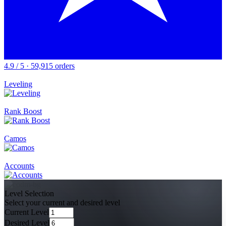
4.9 / 5 · 59,915 orders
Leveling
Rank Boost
Camos
Accounts
Level Selection
Select your current and desired level
Current Level
Desired Level