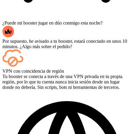
¿Puede mi booster jugar en dúo conmigo esta noche?
Por supuesto, he avisado a tu booster, estará conectado en unos 10
minutos. ¿Algo más sobre el pedido?
Sí, cada partida aparece en tu panel de control a medida que termina,
VPN con coincidencia de región
y si quieres ver las partidas en sí, añade Streaming al finalizar la
Tu booster se conecta a través de una VPN privada en tu propia
compra.
región, por lo que tu cuenta nunca inicia sesión desde un lugar
donde no debería. Sin scripts, bots ni herramientas de terceros.