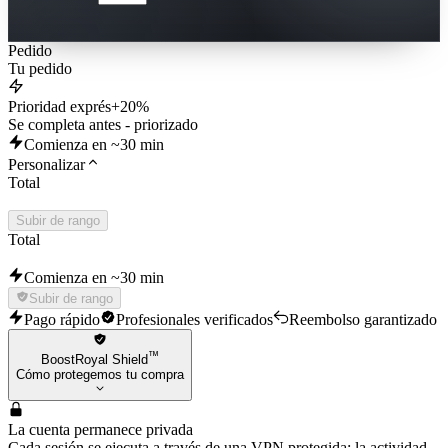
Pedido
Tu pedido
Prioridad exprés
+20%
Se completa antes - priorizado
Comienza en ~30 min
Personalizar
Total
Subir de rango
Total
Comienza en ~30 min
Subir de rango
Pago rápido
Profesionales verificados
Reembolso garantizado
™
BoostRoyal Shield
Cómo protegemos tu compra
La cuenta permanece privada
Cada sesión se ejecuta a través de una VPN protegida; la actividad