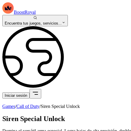
BoostRoyal
Encuentra tus juegos, servicios...
Iniciar sesión
Games
/
Call of Duty
/
Siren Special Unlock
Siren Special Unlock
Domina el versátil arma especial. Logra bajas de alta precisión, desb