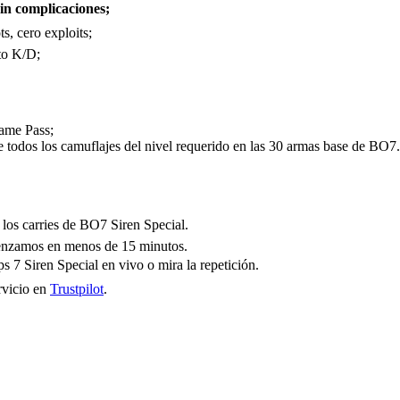
sin complicaciones;
s, cero exploits;
lto K/D;
Game Pass;
 todos los camuflajes del nivel requerido en las 30 armas base de BO7.
los carries de BO7 Siren Special.
menzamos en menos de 15 minutos.
 7 Siren Special en vivo o mira la repetición.
ervicio en
Trustpilot
.