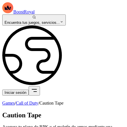
BoostRoyal
Encuentra tus juegos, servicios...
Iniciar sesión
Games
/
Call of Duty
/
Caution Tape
Caution Tape
Asegura tu plano de RPK y el maletín de armas mediante una