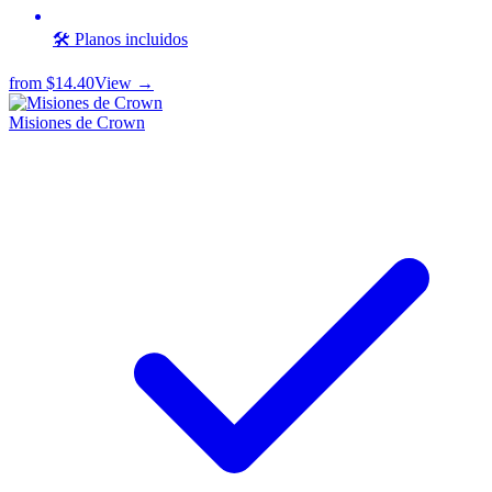
🛠️ Planos incluidos
from
$14.40
View →
Misiones de Crown