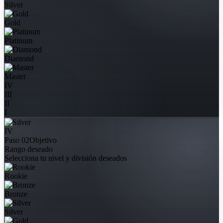
Silver
Gold
Platinum
Diamond
Master
IV
III
II
I
IV
Paso 02
Objetivo
Rango deseado
Selecciona tu nivel y división deseados
Rookie
Bronze
Silver