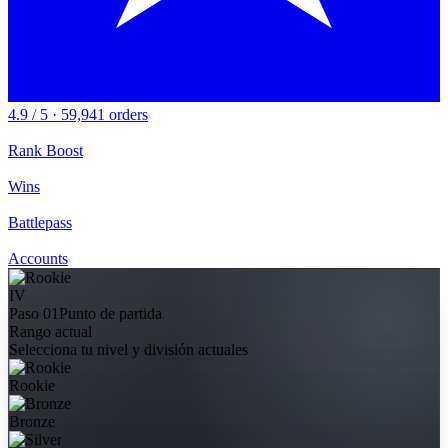
4.9 / 5 · 59,941 orders
Rank Boost
Wins
Battlepass
Accounts
IV
Paso 01
Punto de partida
Rango actual
Selecciona tu nivel y división actuales
Rookie
Bronze