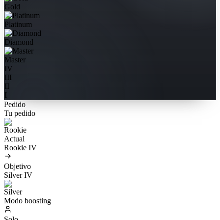
Gold
Platinum
Diamond
Master
IV
III
II
I
Pedido
Tu pedido
Actual
Rookie IV
Objetivo
Silver IV
Modo boosting
Solo