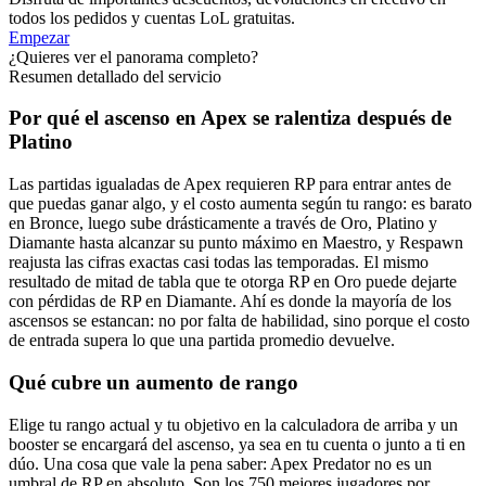
todos los pedidos y cuentas LoL gratuitas.
Empezar
¿Quieres ver el panorama completo?
Resumen detallado del servicio
Por qué el ascenso en Apex se ralentiza después de
Platino
Las partidas igualadas de Apex requieren RP para entrar antes de
que puedas ganar algo, y el costo aumenta según tu rango: es barato
en Bronce, luego sube drásticamente a través de Oro, Platino y
Diamante hasta alcanzar su punto máximo en Maestro, y Respawn
reajusta las cifras exactas casi todas las temporadas. El mismo
resultado de mitad de tabla que te otorga RP en Oro puede dejarte
con pérdidas de RP en Diamante. Ahí es donde la mayoría de los
ascensos se estancan: no por falta de habilidad, sino porque el costo
de entrada supera lo que una partida promedio devuelve.
Qué cubre un aumento de rango
Elige tu rango actual y tu objetivo en la calculadora de arriba y un
booster se encargará del ascenso, ya sea en tu cuenta o junto a ti en
dúo. Una cosa que vale la pena saber: Apex Predator no es un
umbral de RP en absoluto. Son los 750 mejores jugadores por