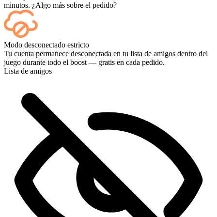
minutos. ¿Algo más sobre el pedido?
Sí, cada partida aparece en tu panel de control a medida que termina,
Modo desconectado estricto
y si quieres ver las partidas en sí, añade Streaming al finalizar la
Tu cuenta permanece desconectada en tu lista de amigos dentro del
compra.
juego durante todo el boost — gratis en cada pedido.
Lista de amigos