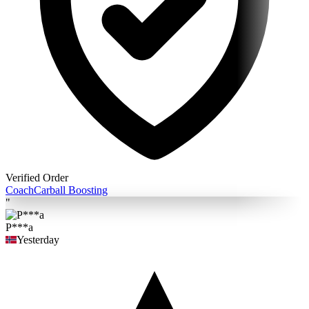
Verified Order
Coach
Carball Boosting
"
P***a
Yesterday