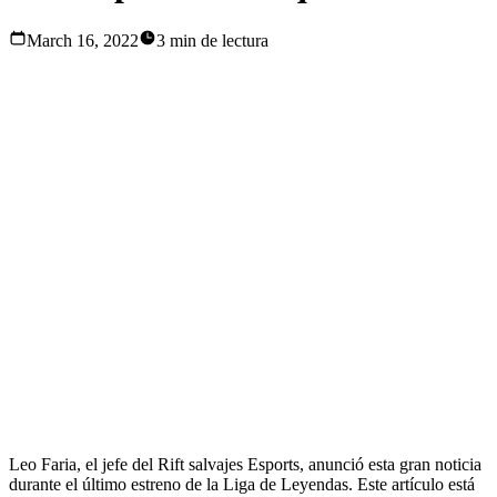
March 16, 2022
3 min de lectura
El mes pasado, Riot Games ha anunciado la primera
temporada oficial de salvajes Rift Esports durante una
transmisión en vivo dedicado a contar todos los grandes
noticias y actualizaciones que League of Legends se va a ir a
través de este próximo año. Después de terminar la
temporada de cero, los creadores del juego decidieron que
esta temporada va a características ocho competiciones
regionales que están destinados a filtrar los mejores
competidores y los equipos que tienen lo que se necesita
para calificar para los eventos internacionales y ganar el
título de campeones del mundo.
Leo Faria, el jefe del Rift salvajes Esports, anunció esta gran noticia
durante el último estreno de la Liga de Leyendas. Este artículo está