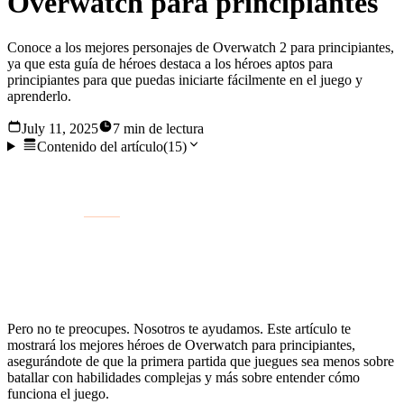
Overwatch para principiantes
Conoce a los mejores personajes de Overwatch 2 para principiantes,
ya que esta guía de héroes destaca a los héroes aptos para
principiantes para que puedas iniciarte fácilmente en el juego y
aprenderlo.
July 11, 2025
7 min de lectura
Contenido del artículo
(
15
)
¿Te has perdido Overwatch pero quieres probar Overwatch
2? Elegir al
héroe
adecuado para el trabajo es una buena
forma de empezar. Pero con un plantel lleno de
personalidades y habilidades únicas, saber a quién elegir
puede resultar confuso.
Pero no te preocupes. Nosotros te ayudamos. Este artículo te
mostrará los mejores héroes de Overwatch para principiantes,
asegurándote de que la primera partida que juegues sea menos sobre
batallar con habilidades complejas y más sobre entender cómo
funciona el juego.