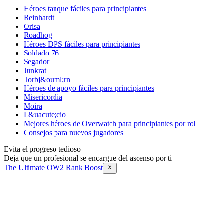
Héroes tanque fáciles para principiantes
Reinhardt
Orisa
Roadhog
Héroes DPS fáciles para principiantes
Soldado 76
Segador
Junkrat
Torbj&ouml;rn
Héroes de apoyo fáciles para principiantes
Misericordia
Moira
L&uacute;cio
Mejores héroes de Overwatch para principiantes por rol
Consejos para nuevos jugadores
Evita el progreso tedioso
Deja que un profesional se encargue del ascenso por ti
The Ultimate OW2 Rank Boost