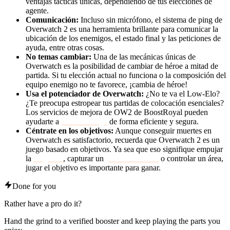
ventajas tácticas únicas, dependiendo de tus elecciones de
agente.
Comunicación:
Incluso sin micrófono, el sistema de ping de
Overwatch 2 es una herramienta brillante para comunicar la
ubicación de los enemigos, el estado final y las peticiones de
ayuda, entre otras cosas.
No temas cambiar:
Una de las mecánicas únicas de
Overwatch es la posibilidad de cambiar de héroe a mitad de
partida. Si tu elección actual no funciona o la composición del
equipo enemigo no te favorece, ¡cambia de héroe!
Usa el potenciador de Overwatch:
¿No te va el Low-Elo?
¿Te preocupa estropear tus partidas de colocación esenciales?
Los servicios de mejora de OW2 de BoostRoyal pueden
ayudarte a
subir de rango
de forma eficiente y segura.
Céntrate en los objetivos:
Aunque conseguir muertes en
Overwatch es satisfactorio, recuerda que Overwatch 2 es un
juego basado en objetivos. Ya sea que eso signifique empujar
la
carga útil
, capturar un
punto de control
o controlar un área,
jugar el objetivo es importante para ganar.
Done for you
Rather have a pro do it?
Hand the grind to a verified booster and keep playing the parts you