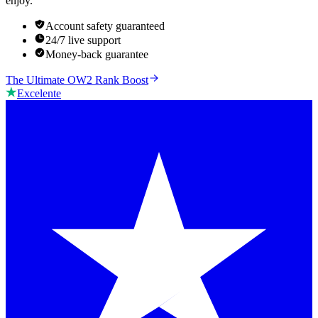
enjoy.
Account safety guaranteed
24/7 live support
Money-back guarantee
The Ultimate OW2 Rank Boost
Excelente