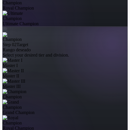
Royal Champion
Ultimate Champion
Step 02
Target
Rango deseado
Select your desired tier and division.
Master I
Master II
Master III
Champion
Grand Champion
Royal Champion