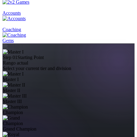
Accounts
Coaching
Gems
Step 01
Starting Point
Rango actual
Select your current tier and division
Master I
Master II
Master III
Champion
Grand Champion