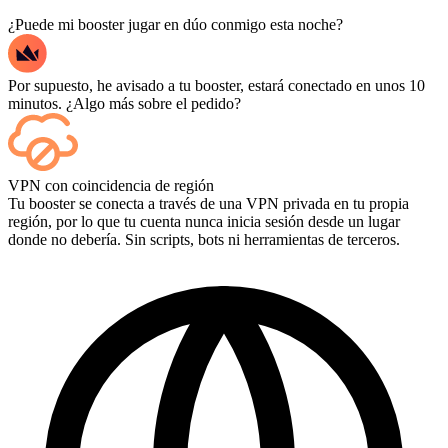
¿Puede mi booster jugar en dúo conmigo esta noche?
Por supuesto, he avisado a tu booster, estará conectado en unos 10
minutos. ¿Algo más sobre el pedido?
Sí, cada partida aparece en tu panel de control a medida que termina,
VPN con coincidencia de región
y si quieres ver las partidas en sí, añade Streaming al finalizar la
Tu booster se conecta a través de una VPN privada en tu propia
compra.
región, por lo que tu cuenta nunca inicia sesión desde un lugar
donde no debería. Sin scripts, bots ni herramientas de terceros.