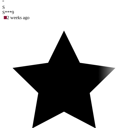
"
S
S***9
2 weeks ago