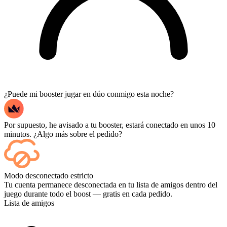
¿Puede mi booster jugar en dúo conmigo esta noche?
Por supuesto, he avisado a tu booster, estará conectado en unos 10
minutos. ¿Algo más sobre el pedido?
Sí, cada partida aparece en tu panel de control a medida que termina,
Modo desconectado estricto
y si quieres ver las partidas en sí, añade Streaming al finalizar la
Tu cuenta permanece desconectada en tu lista de amigos dentro del
compra.
juego durante todo el boost — gratis en cada pedido.
Lista de amigos