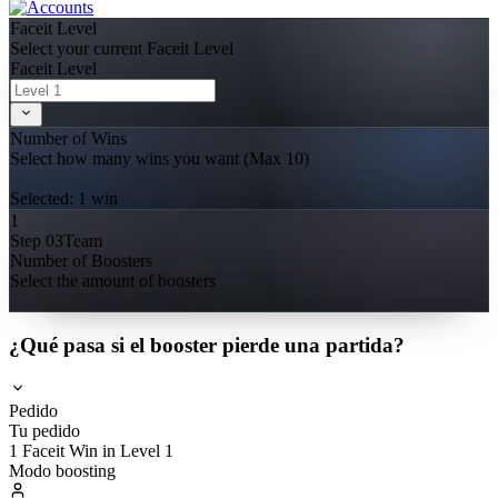
Faceit Level
Select your current Faceit Level
Faceit Level
Number of Wins
Select how many wins you want (Max
10
)
Selected:
1
win
1
Step 03
Team
Number of Boosters
Select the amount of boosters
¿Qué pasa si el booster pierde una partida?
Pedido
Tu pedido
1 Faceit Win in Level 1
Modo boosting