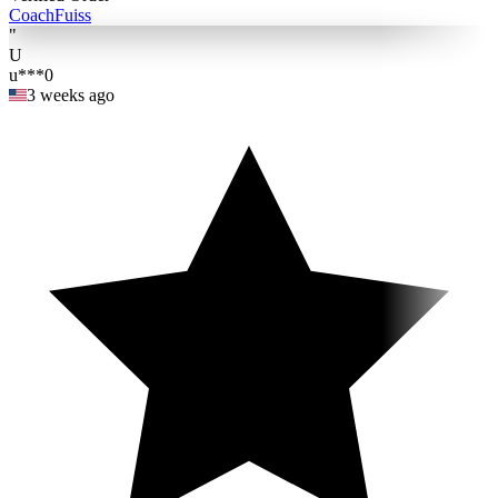
Coach
Fuiss
"
U
u***0
3 weeks ago