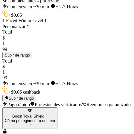
Se completa antes - priorizado
Comienza en ~30 min
·
~ 2-3 Horas
+
$
0.06
1 Faceit Win in Level 1
Personalizar
Total
$
1
99
Subir de rango
Total
$
1
99
Comienza en ~30 min
·
~ 2-3 Horas
+
$
0.06 cashback
Subir de rango
Pago rápido
Profesionales verificados
Reembolso garantizado
™
BoostRoyal Shield
Cómo protegemos tu compra