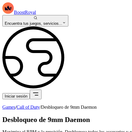
BoostRoyal
Encuentra tus juegos, servicios...
Iniciar sesión
Games
/
Call of Duty
/
Desbloqueo de 9mm Daemon
Desbloqueo de 9mm Daemon
Maximiza el RPM y la precisión. Desbloquea todos los accesorios y e