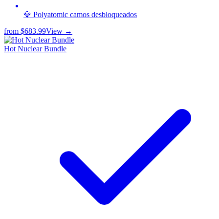
💎 Polyatomic camos desbloqueados
from
$683.99
View →
Hot Nuclear Bundle