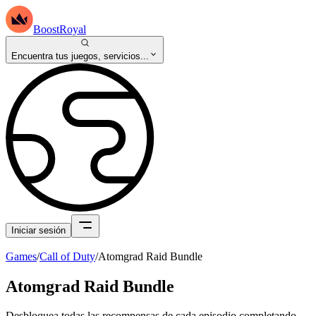
BoostRoyal
Encuentra tus juegos, servicios...
Iniciar sesión
Games
/
Call of Duty
/
Atomgrad Raid Bundle
Atomgrad Raid Bundle
Desbloquea todas las recompensas de cada episodio completando