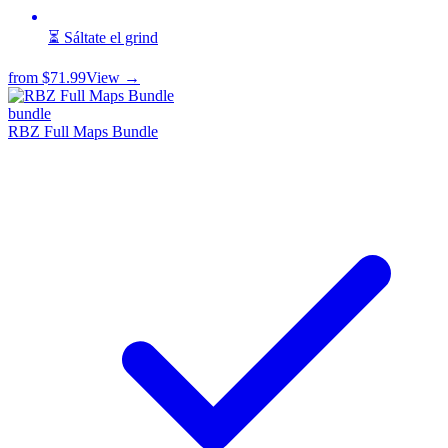
⏳ Sáltate el grind
from
$71.99
View →
bundle
RBZ Full Maps Bundle