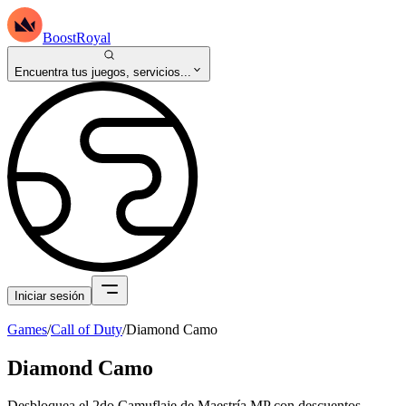
BoostRoyal
Encuentra tus juegos, servicios...
Iniciar sesión
Games
/
Call of Duty
/
Diamond Camo
Diamond Camo
Desbloquea el 2do Camuflaje de Maestría MP con descuentos