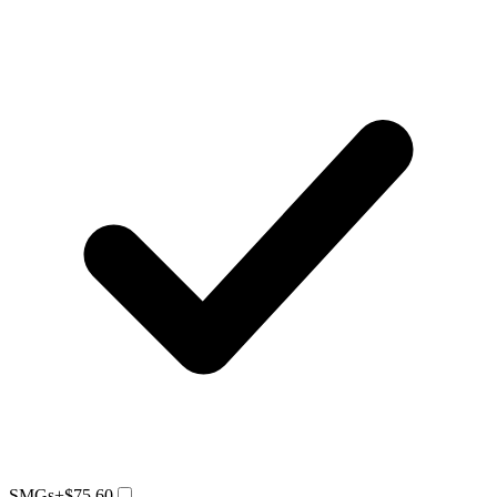
SMGs
+$75.60