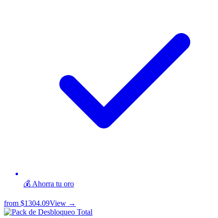
💰 Ahorra tu oro
from
$1304.09
View →