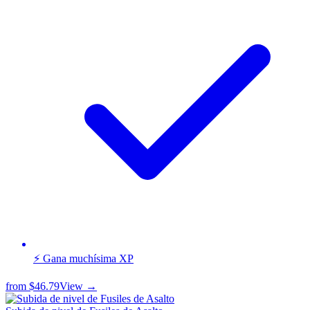
⚡ Gana muchísima XP
from
$46.79
View →