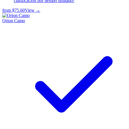
clasificación por tiempo limitado!
from
$75.60
View →
Orion Camo