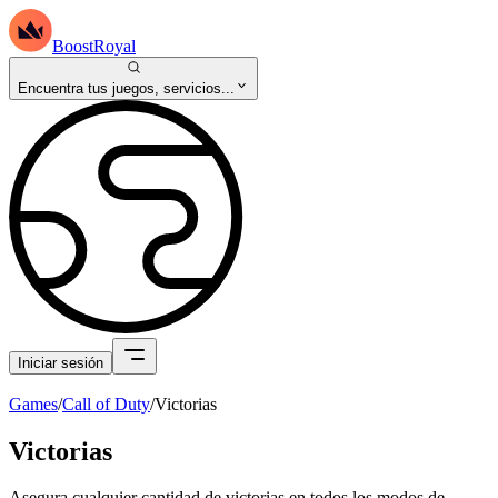
BoostRoyal
Encuentra tus juegos, servicios...
Iniciar sesión
Games
/
Call of Duty
/
Victorias
Victorias
Asegura cualquier cantidad de victorias en todos los modos de