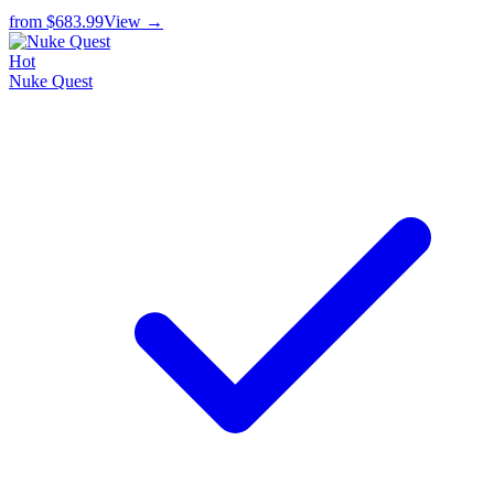
from
$683.99
View →
Hot
Nuke Quest