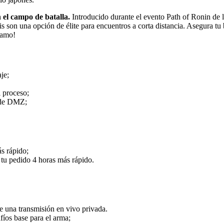
el campo de batalla.
Introducido durante el evento Path of Ronin de 
s son una opción de élite para encuentros a corta distancia. Asegura 
camo!
je;
l proceso;
s de DMZ;
s rápido;
tu pedido 4 horas más rápido.
una transmisión en vivo privada.
íos base para el arma;