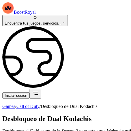
BoostRoyal
Encuentra tus juegos, servicios...
Iniciar sesión
Games
/
Call of Duty
/
Desbloqueo de Dual Kodachis
Desbloqueo de Dual Kodachis
Desbloquea el Gold camo de la Season 3 para esta arma Melee de esti