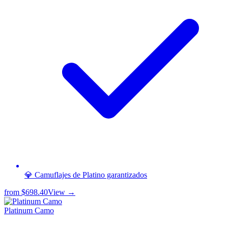
💎 Camuflajes de Platino garantizados
from
$698.40
View →
Platinum Camo