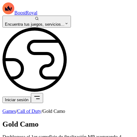
BoostRoyal
Encuentra tus juegos, servicios...
Iniciar sesión
Games
/
Call of Duty
/
Gold Camo
Gold Camo
Desbloquea el 1er camuflaje de finalización MP asegurando 4