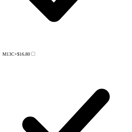
M13C
+$16.80