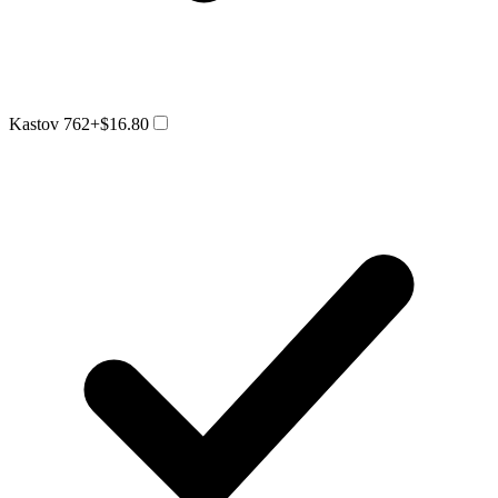
Kastov 762
+$16.80