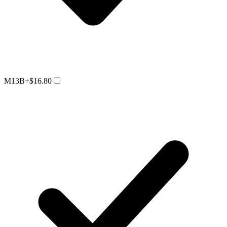
M13B
+$16.80