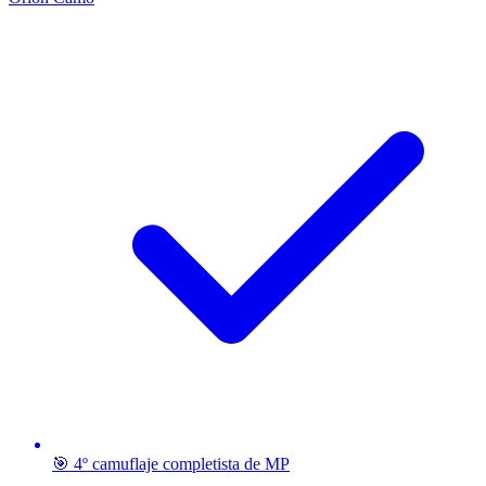
🎯 4º camuflaje completista de MP