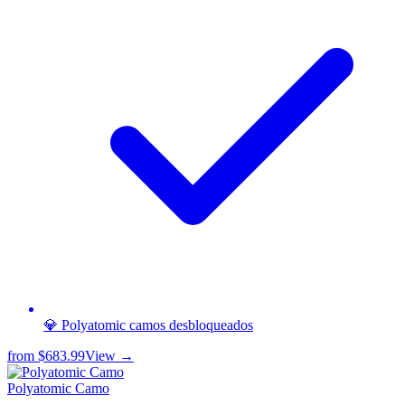
💎 Polyatomic camos desbloqueados
from
$683.99
View →
Polyatomic Camo