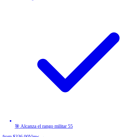
🎯 Alcanza el rango militar 55
from
$336.00
View →