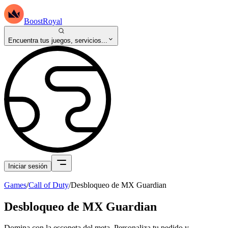
BoostRoyal
Encuentra tus juegos, servicios...
Iniciar sesión
Games
/
Call of Duty
/
Desbloqueo de MX Guardian
Desbloqueo de MX Guardian
Domina con la escopeta del meta. Personaliza tu pedido y