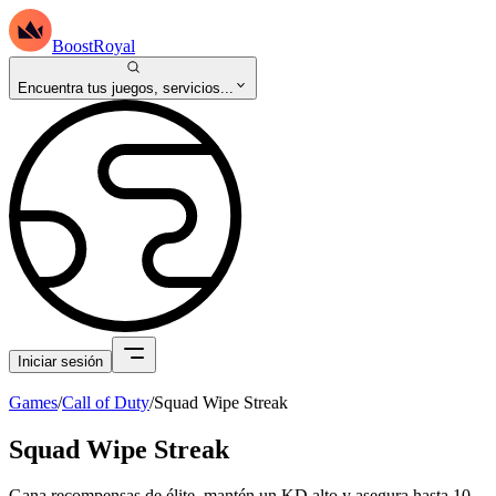
BoostRoyal
Encuentra tus juegos, servicios...
Iniciar sesión
Games
/
Call of Duty
/
Squad Wipe Streak
Squad Wipe Streak
Gana recompensas de élite, mantén un KD alto y asegura hasta 10