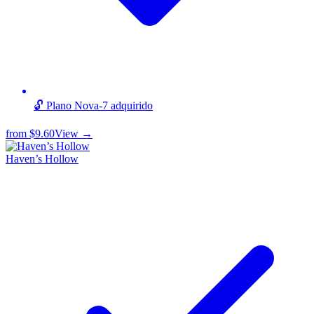
🔓 Plano Nova-7 adquirido
from
$9.60
View →
Haven’s Hollow