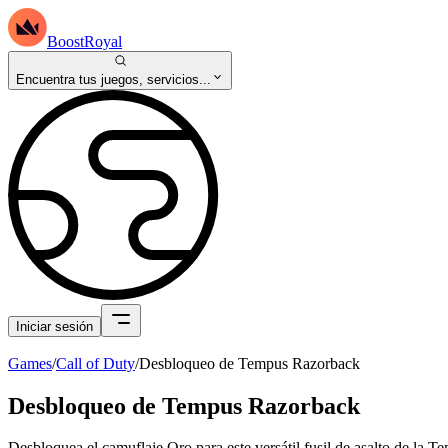
BoostRoyal
Encuentra tus juegos, servicios...
Iniciar sesión
Games
/
Call of Duty
/
Desbloqueo de Tempus Razorback
Desbloqueo de Tempus Razorback
Desbloquea el camuflaje Oro para este versátil fusil de asalto de la