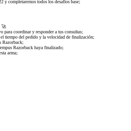
22 y completaremos todos los desafíos base;
. 🚀
o para coordinar y responder a tus consultas;
l tiempo del pedido y la velocidad de finalización;
us Razorback;
 Tempus Razorback haya finalizado;
esta arma;