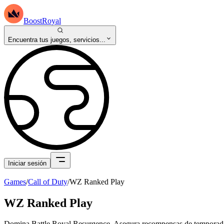
BoostRoyal
Encuentra tus juegos, servicios...
Iniciar sesión
Games
/
Call of Duty
/
WZ Ranked Play
WZ Ranked Play
Domina Battle Royal Resurgence. Asegura recompensas de temporada 