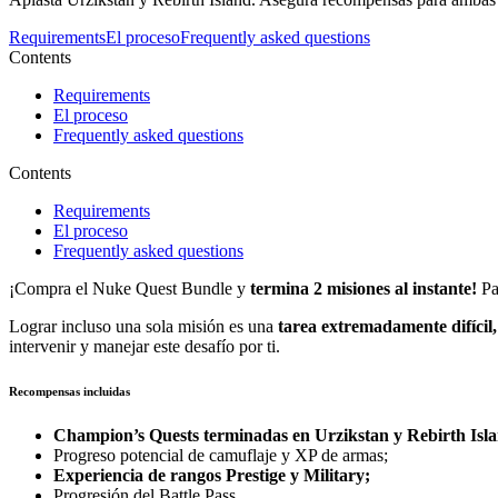
Requirements
El proceso
Frequently asked questions
Contents
Requirements
El proceso
Frequently asked questions
Contents
Requirements
El proceso
Frequently asked questions
¡Compra el Nuke Quest Bundle y
termina 2 misiones al instante!
Pa
Lograr incluso una sola misión es una
tarea extremadamente difícil,
intervenir y manejar este desafío por ti.
Recompensas incluidas
Champion’s Quests terminadas en Urzikstan y Rebirth Isl
Progreso potencial de camuflaje y XP de armas;
Experiencia de rangos Prestige y Military;
Progresión del Battle Pass.