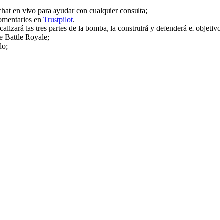
chat en vivo para ayudar con cualquier consulta;
comentarios en
Trustpilot
.
izará las tres partes de la bomba, la construirá y defenderá el objetivo
de Battle Royale;
do;