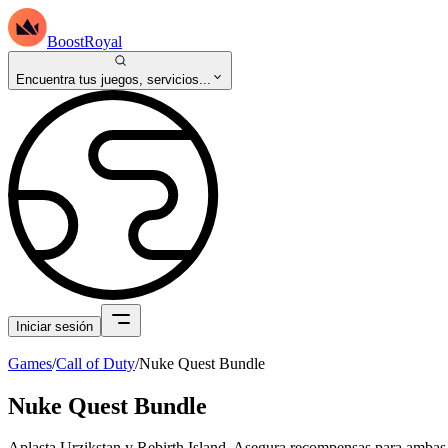
BoostRoyal
Encuentra tus juegos, servicios...
Iniciar sesión
Games
/
Call of Duty
/
Nuke Quest Bundle
Nuke Quest Bundle
Aplasta Urzikstan y Rebirth Island. Asegura recompensas para ambas mi