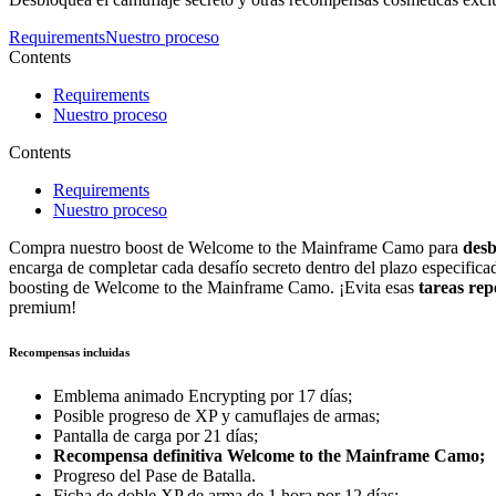
Requirements
Nuestro proceso
Contents
Requirements
Nuestro proceso
Contents
Requirements
Nuestro proceso
Compra nuestro boost de Welcome to the Mainframe Camo para
desb
encarga de completar cada desafío secreto dentro del plazo especific
boosting de Welcome to the Mainframe Camo. ¡Evita esas
tareas repe
premium!
Recompensas incluidas
Emblema animado Encrypting por 17 días;
Posible progreso de XP y camuflajes de armas;
Pantalla de carga por 21 días;
Recompensa definitiva Welcome to the Mainframe Camo;
Progreso del Pase de Batalla.
Ficha de doble XP de arma de 1 hora por 12 días;