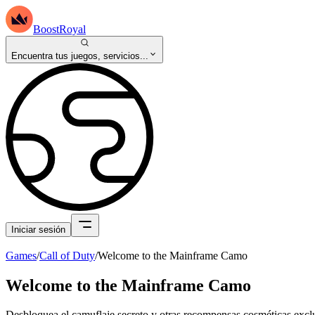
BoostRoyal
Encuentra tus juegos, servicios...
Iniciar sesión
Games
/
Call of Duty
/
Welcome to the Mainframe Camo
Welcome to the Mainframe Camo
Desbloquea el camuflaje secreto y otras recompensas cosméticas exclus