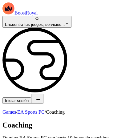
BoostRoyal
Encuentra tus juegos, servicios...
Iniciar sesión
Games
/
EA Sports FC
/
Coaching
Coaching
Domina EA Sports FC con hasta 10 horas de coaching.