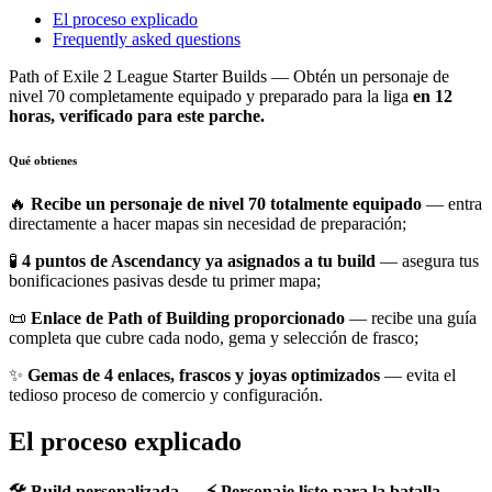
El proceso explicado
Frequently asked questions
Path of Exile 2 League Starter Builds — Obtén un personaje de
nivel 70 completamente equipado y preparado para la liga
en 12
horas, verificado para este parche.
Qué obtienes
🔥
Recibe un personaje de nivel 70 totalmente equipado
— entra
directamente a hacer mapas sin necesidad de preparación;
🧪
4 puntos de Ascendancy ya asignados a tu build
— asegura tus
bonificaciones pasivas desde tu primer mapa;
📜
Enlace de Path of Building proporcionado
— recibe una guía
completa que cubre cada nodo, gema y selección de frasco;
✨
Gemas de 4 enlaces, frascos y joyas optimizados
— evita el
tedioso proceso de comercio y configuración.
El proceso explicado
🛠️ Build personalizada → ⚡ Personaje listo para la batalla