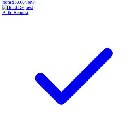
from
$63.60
View →
Build Request