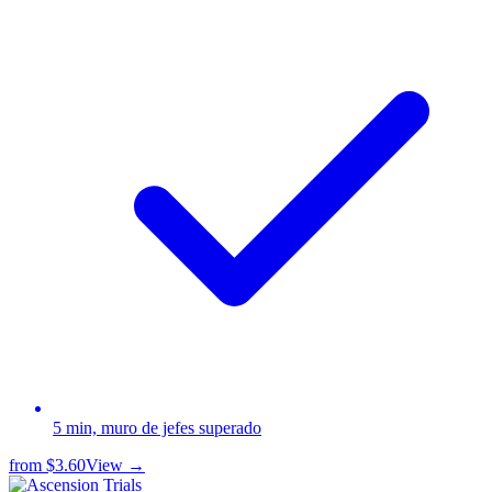
5 min, muro de jefes superado
from
$3.60
View →