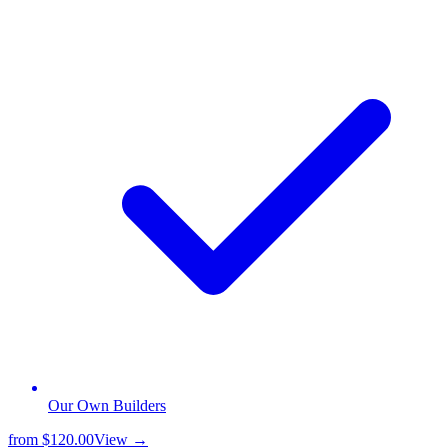
Our Own Builders
from
$120.00
View →