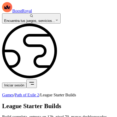
BoostRoyal
Encuentra tus juegos, servicios...
Iniciar sesión
Games
/
Path of Exile 2
/
League Starter Builds
League Starter Builds
Build completa, entrega en 12h, nivel 70, mapas desbloqueados,