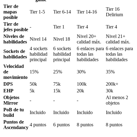
Tier de
Tier 16
mapas
Tier 1-5
Tier 6-14
Tier 14-16
Delirium
posible
Tier de
-
Tier 1
Tier 4
Tier 4
jefes posible
Niveles de
Nivel 20+
Nivel 21+
Nivel 14
Nivel 18
habilidades
calidad máx.
calidad máx.
4 sockets
6 sockets
6 enlaces para
6 enlaces para
Sockets de
habilidad
habilidad
todas las
todas las
habilidades
principal
principal
habilidades
habilidades
Velocidad
de
15%
25%
30%
35%
movimiento
DPS
50k
75k
100k
200k+
EHP
5k
15k
20k
30k
Objetos
Al menos 2
-
-
-
Mirror
objetos
PoB de tu
Incluido
Incluido
Incluido
Incluido
build
Puntos de
4 puntos
6 puntos
8 puntos
8 puntos
Ascendancy