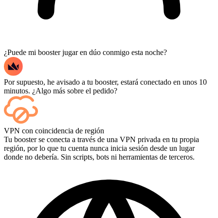
¿Puede mi booster jugar en dúo conmigo esta noche?
Por supuesto, he avisado a tu booster, estará conectado en unos 10
minutos. ¿Algo más sobre el pedido?
Sí, cada partida aparece en tu panel de control a medida que termina,
VPN con coincidencia de región
y si quieres ver las partidas en sí, añade Streaming al finalizar la
Tu booster se conecta a través de una VPN privada en tu propia
compra.
región, por lo que tu cuenta nunca inicia sesión desde un lugar
donde no debería. Sin scripts, bots ni herramientas de terceros.