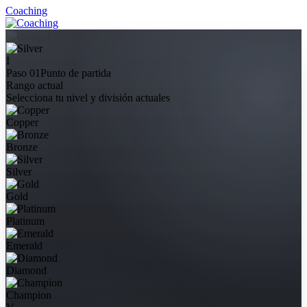
Coaching
I
Paso 01
Punto de partida
Rango actual
Selecciona tu nivel y división actuales
Copper
Bronze
Silver
Gold
Platinum
Emerald
Diamond
Champion