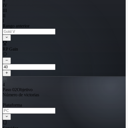
V
IV
III
II
I
Rango anterior
RP Gain
4
Paso 02
Objetivo
Número de victorias
Plataforma