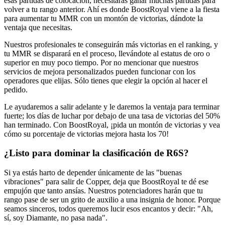
esas partidas de colocación, necesitarás ganar muchas partidas para
volver a tu rango anterior. Ahí es donde BoostRoyal viene a la fiesta
para aumentar tu MMR con un montón de victorias, dándote la
ventaja que necesitas.
Nuestros profesionales te conseguirán más victorias en el ranking, y
tu MMR se disparará en el proceso, llevándote al estatus de oro o
superior en muy poco tiempo. Por no mencionar que nuestros
servicios de mejora personalizados pueden funcionar con los
operadores que elijas. Sólo tienes que elegir la opción al hacer el
pedido.
Le ayudaremos a salir adelante y le daremos la ventaja para terminar
fuerte; los días de luchar por debajo de una tasa de victorias del 50%
han terminado. Con BoostRoyal, ¡pida un montón de victorias y vea
cómo su porcentaje de victorias mejora hasta los 70!
¿Listo para dominar la clasificación de R6S?
Si ya estás harto de depender únicamente de las "buenas
vibraciones" para salir de Copper, deja que BoostRoyal te dé ese
empujón que tanto ansías. Nuestros potenciadores harán que tu
rango pase de ser un grito de auxilio a una insignia de honor. Porque
seamos sinceros, todos queremos lucir esos encantos y decir: "Ah,
sí, soy Diamante, no pasa nada".