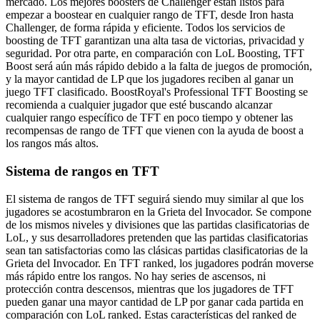
mercado. Los mejores boosters de Challenger están listos para
empezar a boostear en cualquier rango de TFT, desde Iron hasta
Challenger, de forma rápida y eficiente. Todos los servicios de
boosting de TFT garantizan una alta tasa de victorias, privacidad y
seguridad. Por otra parte, en comparación con LoL Boosting, TFT
Boost será aún más rápido debido a la falta de juegos de promoción,
y la mayor cantidad de LP que los jugadores reciben al ganar un
juego TFT clasificado. BoostRoyal's Professional TFT Boosting se
recomienda a cualquier jugador que esté buscando alcanzar
cualquier rango específico de TFT en poco tiempo y obtener las
recompensas de rango de TFT que vienen con la ayuda de boost a
los rangos más altos.
Sistema de rangos en TFT
El sistema de rangos de TFT seguirá siendo muy similar al que los
jugadores se acostumbraron en la Grieta del Invocador. Se compone
de los mismos niveles y divisiones que las partidas clasificatorias de
LoL, y sus desarrolladores pretenden que las partidas clasificatorias
sean tan satisfactorias como las clásicas partidas clasificatorias de la
Grieta del Invocador. En TFT ranked, los jugadores podrán moverse
más rápido entre los rangos. No hay series de ascensos, ni
protección contra descensos, mientras que los jugadores de TFT
pueden ganar una mayor cantidad de LP por ganar cada partida en
comparación con LoL ranked. Estas características del ranked de