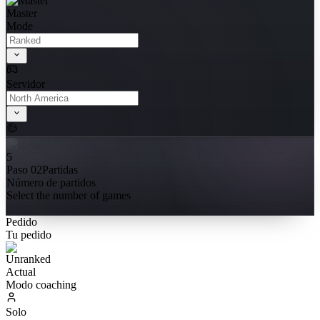
Master
Mode
Servidor
5
Paso 02
Partidas
Número de partidos
Select the number of games
Pedido
Tu pedido
Actual
Modo coaching
Solo