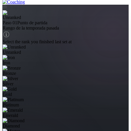
Paso 01
Punto de partida
Rango de la temporada pasada
Select the rank you finished last set at
Unranked
Iron
Bronze
Silver
Gold
Platinum
Emerald
Diamond