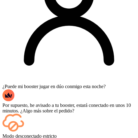
¿Puede mi booster jugar en dúo conmigo esta noche?
Por supuesto, he avisado a tu booster, estará conectado en unos 10
minutos. ¿Algo más sobre el pedido?
Sí, cada partida aparece en tu panel de control a medida que termina,
Modo desconectado estricto
y si quieres ver las partidas en sí, añade Streaming al finalizar la