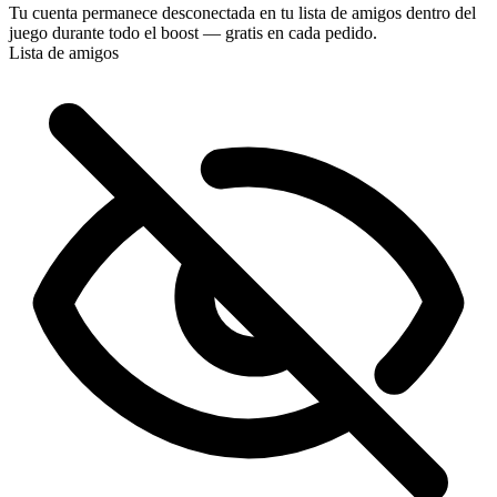
Tu cuenta permanece desconectada en tu lista de amigos dentro del
compra.
juego durante todo el boost — gratis en cada pedido.
Lista de amigos
¡Perfecto! ¿Puedo seguir el progreso en vivo?
Genial, sois los mejores 🧡