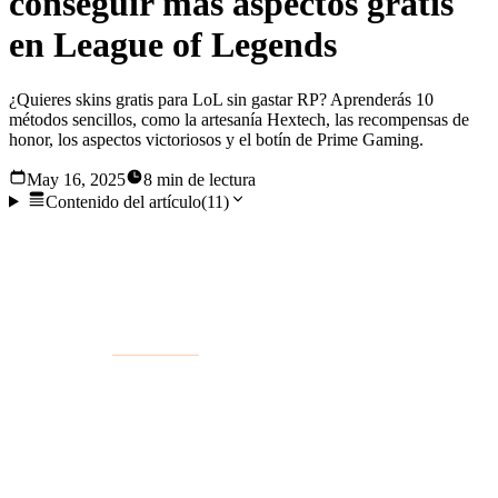
conseguir más aspectos gratis
en League of Legends
¿Quieres skins gratis para LoL sin gastar RP? Aprenderás 10
métodos sencillos, como la artesanía Hextech, las recompensas de
honor, los aspectos victoriosos y el botín de Prime Gaming.
May 16, 2025
8 min de lectura
Contenido del artículo
(
11
)
Reconozcámoslo, jugar a League of Legends con aspectos
nuevos es una sensación agradable. Aunque la tienda de la
Liga ofrece una gran variedad de diseños que se pueden
comprar con
Riot Points
(RP), los jugadores experimentados
saben que hay algunas formas de aumentar su colección sin
tener que abrir la cartera y desembolsar dinero. De hecho,
conseguir aspectos gratis en League of Legends es muy fácil
si sabes dónde buscar. Repasemos los 10 métodos para