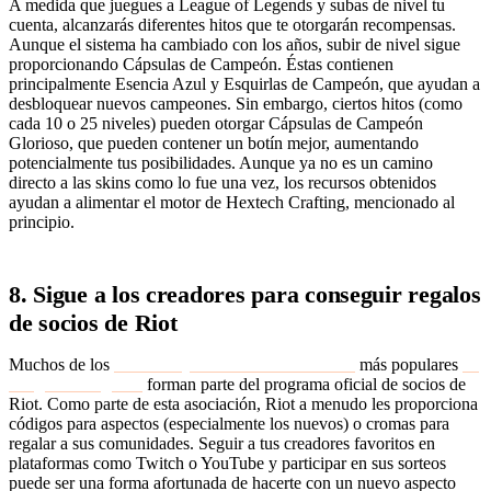
A medida que juegues a League of Legends y subas de nivel tu
cuenta, alcanzarás diferentes hitos que te otorgarán recompensas.
Aunque el sistema ha cambiado con los años, subir de nivel sigue
proporcionando Cápsulas de Campeón. Éstas contienen
principalmente Esencia Azul y Esquirlas de Campeón, que ayudan a
desbloquear nuevos campeones. Sin embargo, ciertos hitos (como
cada 10 o 25 niveles) pueden otorgar Cápsulas de Campeón
Glorioso, que pueden contener un botín mejor, aumentando
potencialmente tus posibilidades. Aunque ya no es un camino
directo a las skins como lo fue una vez, los recursos obtenidos
ayudan a alimentar el motor de Hextech Crafting, mencionado al
principio.
8. Sigue a los creadores para conseguir regalos
de socios de Riot
Muchos de los
streamers y creadores de contenido
más populares
de
League of Legends
forman parte del programa oficial de socios de
Riot. Como parte de esta asociación, Riot a menudo les proporciona
códigos para aspectos (especialmente los nuevos) o cromas para
regalar a sus comunidades. Seguir a tus creadores favoritos en
plataformas como Twitch o YouTube y participar en sus sorteos
puede ser una forma afortunada de hacerte con un nuevo aspecto