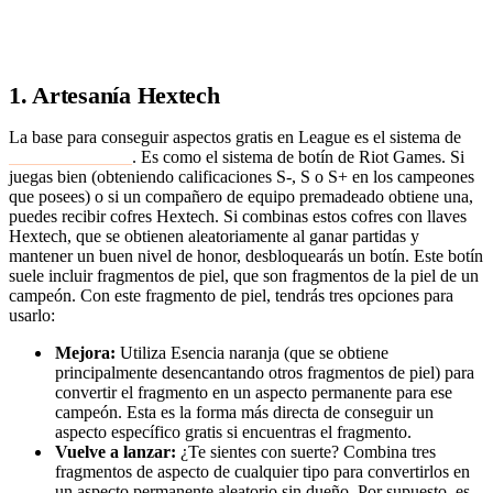
conseguir más aspectos gratis en LoL.
1. Artesanía Hextech
La base para conseguir aspectos gratis en League es el sistema de
artesanía Hextech
. Es como el sistema de botín de Riot Games. Si
juegas bien (obteniendo calificaciones S-, S o S+ en los campeones
que posees) o si un compañero de equipo premadeado obtiene una,
puedes recibir cofres Hextech. Si combinas estos cofres con llaves
Hextech, que se obtienen aleatoriamente al ganar partidas y
mantener un buen nivel de honor, desbloquearás un botín. Este botín
suele incluir fragmentos de piel, que son fragmentos de la piel de un
campeón. Con este fragmento de piel, tendrás tres opciones para
usarlo:
Mejora:
Utiliza Esencia naranja (que se obtiene
principalmente desencantando otros fragmentos de piel) para
convertir el fragmento en un aspecto permanente para ese
campeón. Esta es la forma más directa de conseguir un
aspecto específico gratis si encuentras el fragmento.
Vuelve a lanzar:
¿Te sientes con suerte? Combina tres
fragmentos de aspecto de cualquier tipo para convertirlos en
un aspecto permanente aleatorio sin dueño. Por supuesto, es