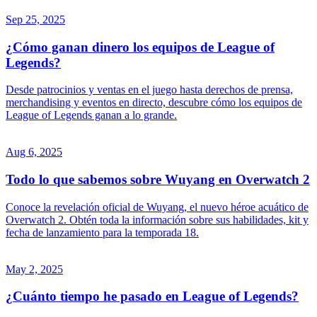
Sep 25, 2025
¿Cómo ganan dinero los equipos de League of
Legends?
Desde patrocinios y ventas en el juego hasta derechos de prensa,
merchandising y eventos en directo, descubre cómo los equipos de
League of Legends ganan a lo grande.
Aug 6, 2025
Todo lo que sabemos sobre Wuyang en Overwatch 2
Conoce la revelación oficial de Wuyang, el nuevo héroe acuático de
Overwatch 2. Obtén toda la información sobre sus habilidades, kit y
fecha de lanzamiento para la temporada 18.
May 2, 2025
¿Cuánto tiempo he pasado en League of Legends?