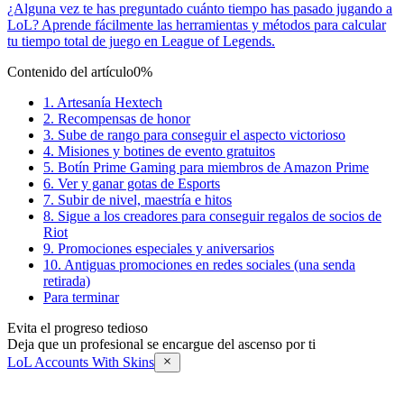
¿Alguna vez te has preguntado cuánto tiempo has pasado jugando a
LoL? Aprende fácilmente las herramientas y métodos para calcular
tu tiempo total de juego en League of Legends.
Contenido del artículo
0%
1. Artesanía Hextech
2. Recompensas de honor
3. Sube de rango para conseguir el aspecto victorioso
4. Misiones y botines de evento gratuitos
5. Botín Prime Gaming para miembros de Amazon Prime
6. Ver y ganar gotas de Esports
7. Subir de nivel, maestría e hitos
8. Sigue a los creadores para conseguir regalos de socios de
Riot
9. Promociones especiales y aniversarios
10. Antiguas promociones en redes sociales (una senda
retirada)
Para terminar
Evita el progreso tedioso
Deja que un profesional se encargue del ascenso por ti
LoL Accounts With Skins