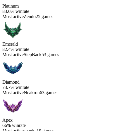
Platinum
83.6%
winrate
Most active
Zendo
25 games
Emerald
82.4%
winrate
Most active
StepBack
53 games
Diamond
73.7%
winrate
Most active
Neakron
63 games
Apex
66%
winrate
Most active
shanka
19 games