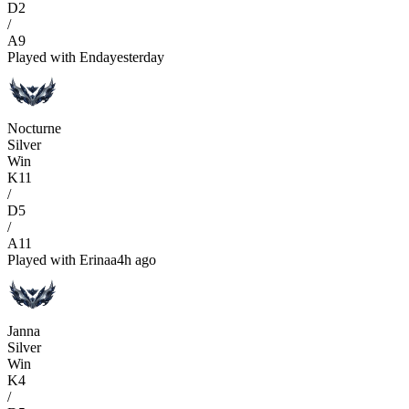
D
2
/
A
9
Played with
Enda
yesterday
Nocturne
Silver
Win
K
11
/
D
5
/
A
11
Played with
Erinaa
4h ago
Janna
Silver
Win
K
4
/