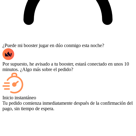
¿Puede mi booster jugar en dúo conmigo esta noche?
Por supuesto, he avisado a tu booster, estará conectado en unos 10
minutos. ¿Algo más sobre el pedido?
Sí, cada partida aparece en tu panel de control a medida que termina,
y si quieres ver las partidas en sí, añade Streaming al finalizar la
Inicio instantáneo
compra.
Tu pedido comienza inmediatamente después de la confirmación del
pago, sin tiempo de espera.