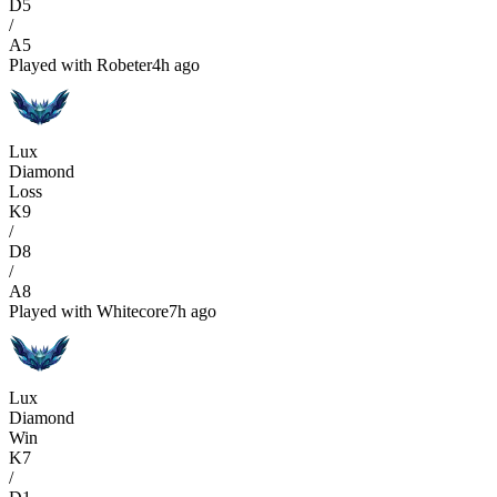
D
5
/
A
5
Played with
Robeter
4h ago
Lux
Diamond
Loss
K
9
/
D
8
/
A
8
Played with
Whitecore
7h ago
Lux
Diamond
Win
K
7
/