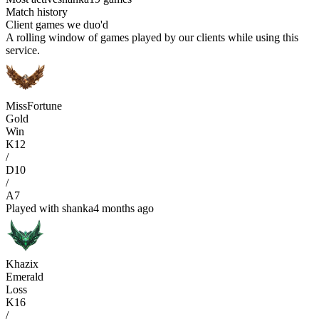
Match history
Client games we duo'd
A rolling window of games played by our clients while using this
service.
MissFortune
Gold
Win
K
12
/
D
10
/
A
7
Played with
shanka
4 months ago
Khazix
Emerald
Loss
K
16
/