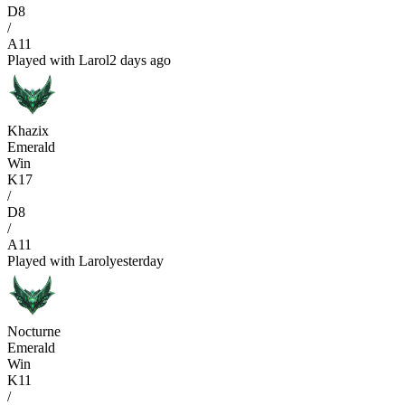
D
8
/
A
11
Played with
Larol
2 days ago
Khazix
Emerald
Win
K
17
/
D
8
/
A
11
Played with
Larol
yesterday
Nocturne
Emerald
Win
K
11
/