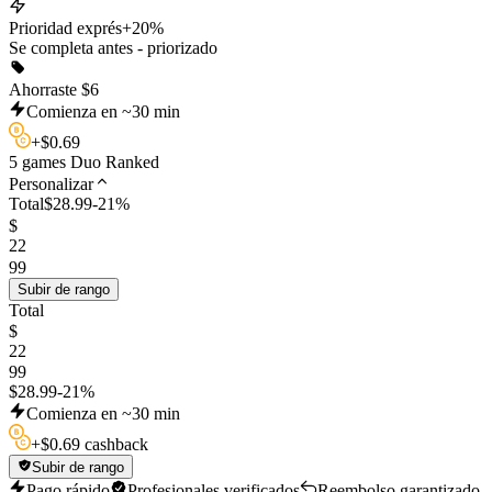
Prioridad exprés
+20%
Se completa antes - priorizado
Ahorraste
$
6
Comienza en ~30 min
+
$
0.69
5 games Duo Ranked
Personalizar
Total
$
28.99
-
21
%
$
22
99
Subir de rango
Total
$
22
99
$
28.99
-
21
%
Comienza en ~30 min
+
$
0.69 cashback
Subir de rango
Pago rápido
Profesionales verificados
Reembolso garantizado