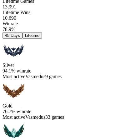
Lifetime Games
13,991
Lifetime Wins
10,690
Winrate
78.9%
45 Days
Lifetime
Silver
94.1%
winrate
Most active
Vasmedus
9 games
Gold
76.7%
winrate
Most active
Vasmedus
33 games