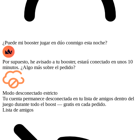
¿Puede mi booster jugar en dúo conmigo esta noche?
Por supuesto, he avisado a tu booster, estará conectado en unos 10
minutos. ¿Algo más sobre el pedido?
Sí, cada partida aparece en tu panel de control a medida que termina,
Modo desconectado estricto
y si quieres ver las partidas en sí, añade Streaming al finalizar la
Tu cuenta permanece desconectada en tu lista de amigos dentro del
compra.
juego durante todo el boost — gratis en cada pedido.
Lista de amigos