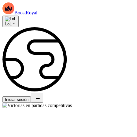
BoostRoyal
LoL
Iniciar sesión