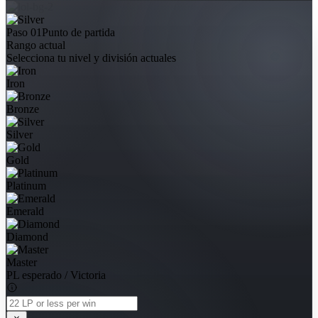
Paso 01
Punto de partida
Rango actual
Selecciona tu nivel y división actuales
Iron
Bronze
Silver
Gold
Platinum
Emerald
Diamond
Master
PL esperado / Victoria