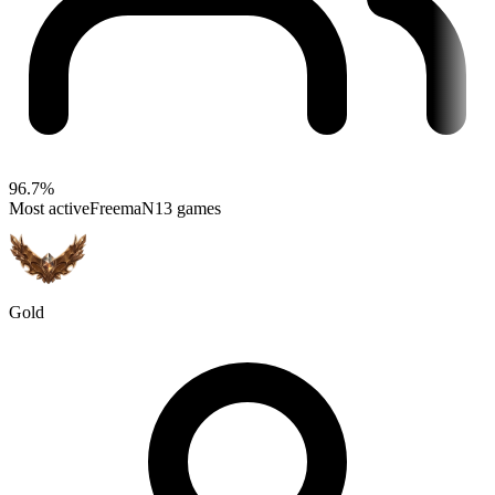
96.7%
Most active
FreemaN
13 games
Gold