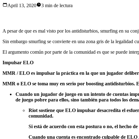
April 13, 2020
3 min de lectura
Sí, smurfing por sí misma es una práctica completamente segu
A pesar de que es mal visto por los antidisturbios, smurfing en su con
Sin embargo smurfing se convierte en una zona gris de la legalidad cu
El argumento común por parte de la comunidad es que se puede interpr
Impulsar ELO
MMR / ELO es impulsar la práctica en la que un jugador deliberad
MMR o ELO se toma muy en serio por boosting antidisturbios. Ello
Cuando un jugador de juego en un intento de cuentas impul
de juego pobre para ellos, sino también para todos los demá
Riot sostiene que ELO impulsar desacredita el esfue
comunidad.
Si está de acuerdo con esta postura o no, el hecho de 
Cuando una cuenta es encontrado culpable de ELO / 