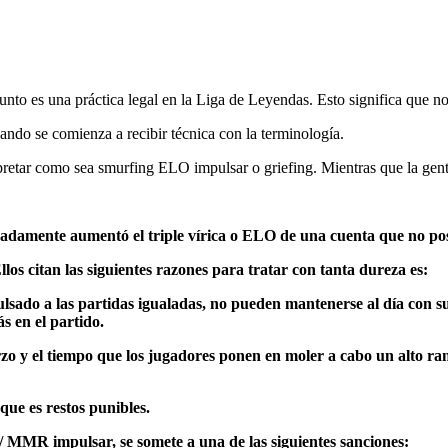
ro.
junto es una práctica legal en la Liga de Leyendas. Esto significa que no
ando se comienza a recibir técnica con la terminología.
etar como sea smurfing ELO impulsar o griefing. Mientras que la gente d
amente aumentó el triple vírica o ELO de una cuenta que no poseen
s citan las siguientes razones para tratar con tanta dureza es:
sado a las partidas igualadas, no pueden mantenerse al día con s
s en el partido.
rzo y el tiempo que los jugadores ponen en moler a cabo un alto r
que es restos punibles.
MMR impulsar, se somete a una de las siguientes sanciones: