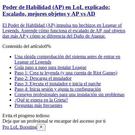
Poder de Habilidad (AP) en LoL explicado:
Escalado, mejores objetos y AP vs AD
El Poder de Habilidad (AP) impulsa tus hechizos en League of
Legends. Aprende cómo funciona el escalado de AP, qué objetos
dan más AP y cómo se diferencia del Daño de Ataque.
Contenido del artículo
0%
Una rápida comprobación del sistema antes de entrar en
League of Legends
Guía paso a paso para instalar League
Paso 1: Crea tu leyenda (y una cuenta de Riot Games)
Paso 2: Descarga el instalador
Paso 3: Ejecuta el instalador e inicia el parche
Paso 4: Inicia sesión y ajusta tu configuración
Consejos profesionales para una instalación sin problemas
¿Qué te espera en la Grieta?
Preguntas más frecuentes
Evita el progreso tedioso
Deja que un profesional se encargue del ascenso por ti
Pro LoL Boosting