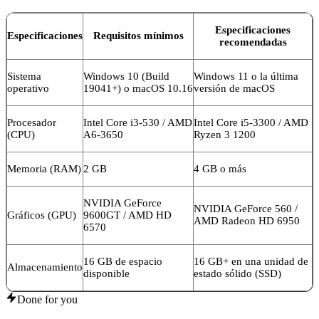
Especificaciones
Especificaciones
Requisitos mínimos
recomendadas
Sistema
Windows 10 (Build
Windows 11 o la última
operativo
19041+) o macOS 10.16
versión de macOS
Procesador
Intel Core i3-530 / AMD
Intel Core i5-3300 / AMD
(CPU)
A6-3650
Ryzen 3 1200
Memoria (RAM)
2 GB
4 GB o más
NVIDIA GeForce
NVIDIA GeForce 560 /
Gráficos (GPU)
9600GT / AMD HD
AMD Radeon HD 6950
6570
16 GB de espacio
16 GB+ en una unidad de
Almacenamiento
disponible
estado sólido (SSD)
Done for you