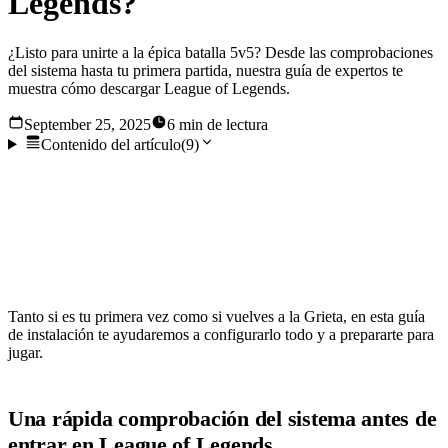
Legends?
¿Listo para unirte a la épica batalla 5v5? Desde las comprobaciones
del sistema hasta tu primera partida, nuestra guía de expertos te
muestra cómo descargar League of Legends.
September 25, 2025
6 min de lectura
Contenido del artículo
(
9
)
League of Legends es algo más que un juego: es una cultura
que ha renovado el juego competitivo para toda una
generación, y un lugar donde tienen lugar épicas batallas
5v5 y se forjan leyendas.
Tanto si es tu primera vez como si vuelves a la Grieta, en esta guía
de instalación te ayudaremos a configurarlo todo y a prepararte para
jugar.
Una rápida comprobación del sistema antes de
entrar en League of Legends