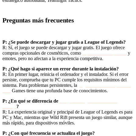
estratégico autobatalla, Teamfight Tactics.
Preguntas más frecuentes
P: ¿Se puede descargar y jugar gratis a League of Legends?
R: Sí, el juego se puede descargar y jugar gratis. El juego ofrece
compras opcionales de cosméticos, como
aspectos de campeones
y
emotes, pero no afectan a la experiencia competitiva.
P: ¿Qué hago si aparece un error durante la instalación?
R: En primer lugar, reinicia el ordenador y el instalador. Si el error
persiste, comprueba que tu PC cumple los requisitos mínimos del
sistema. Para problemas persistentes, la
página oficial de soporte de
Riot
Games tiene una profunda base de conocimientos.
P: ¿En qué se diferencia de
League of Legends: La Grieta
Salvaje
?
R: La experiencia original y principal de League of Legends es para
PC y Mac, mientras que Wild Rift presenta un juego similar, aunque
más rápido, para dispositivos móviles.
P: ¿Con qué frecuencia se actualiza el juego?