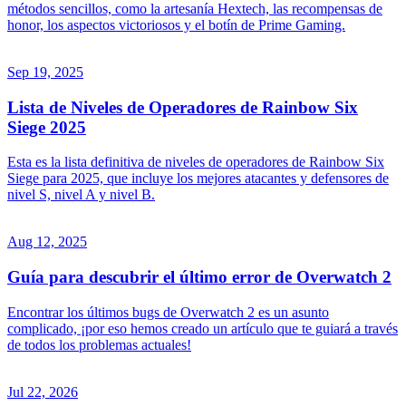
métodos sencillos, como la artesanía Hextech, las recompensas de
honor, los aspectos victoriosos y el botín de Prime Gaming.
Sep 19, 2025
Lista de Niveles de Operadores de Rainbow Six
Siege 2025
Esta es la lista definitiva de niveles de operadores de Rainbow Six
Siege para 2025, que incluye los mejores atacantes y defensores de
nivel S, nivel A y nivel B.
Aug 12, 2025
Guía para descubrir el último error de Overwatch 2
Encontrar los últimos bugs de Overwatch 2 es un asunto
complicado, ¡por eso hemos creado un artículo que te guiará a través
de todos los problemas actuales!
Jul 22, 2026