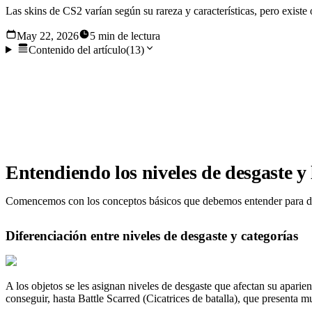
Las skins de CS2 varían según su rareza y características, pero existe o
May 22, 2026
5 min de lectura
Contenido del artículo
(
13
)
Las skins de CS2 varían según su rareza y características, pero
causa confusión entre los jugadores, ya que introduce una cap
los objetos en Counter-Strike 2.
Entendiendo los niveles de desgaste y 
Comencemos con los conceptos básicos que debemos entender para da
Diferenciación entre niveles de desgaste y categorías
A los objetos se les asignan niveles de desgaste que afectan su apari
conseguir, hasta Battle Scarred (Cicatrices de batalla), que presenta m