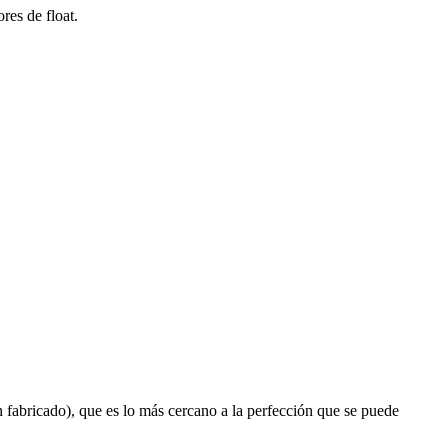
res de float.
 entre sí: los valores de float. Sin embargo, esto también
s de float dentro del juego para comprender mejor el valor de
 fabricado), que es lo más cercano a la perfección que se puede