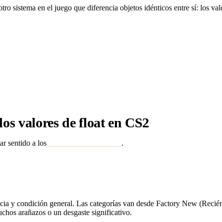
tro sistema en el juego que diferencia objetos idénticos entre sí: los valo
 existe otro sistema en el juego que diferencia objetos idénticos
a adicional de complejidad. Analicemos más de cerca los valore
los valores de float en CS2
r sentido a los
valores de float en CS2
.
encia y condición general. Las categorías van desde Factory New (Recién
uchos arañazos o un desgaste significativo.