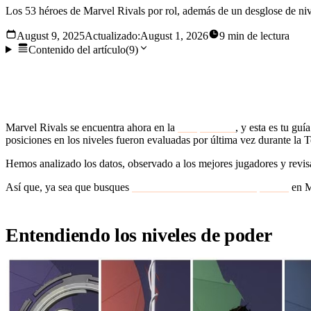
Los 53 héroes de Marvel Rivals por rol, además de un desglose de niv
August 9, 2025
Actualizado:
August 1, 2026
9 min de lectura
Contenido del artículo
(
9
)
En Marvel Rivals, la victoria es una cuestión de habilidad, y 
nuevas leyendas.
Marvel Rivals se encuentra ahora en la
Temporada 9
, y esta es tu gu
posiciones en los niveles fueron evaluadas por última vez durante la
Hemos analizado los datos, observado a los mejores jugadores y revisa
Así que, ya sea que busques
dominar la clasificación competitiva
en Ma
Entendiendo los niveles de poder