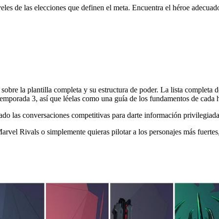
eles de las elecciones que definen el meta. Encuentra el héroe adecuado
el meta es una prueba viviente de ello, cambiando constantement
ía sobre la plantilla completa y su estructura de poder. La lista completa
 Temporada 3, así que léelas como una guía de los fundamentos de cada h
do las conversaciones competitivas para darte información privilegiada
rvel Rivals o simplemente quieras pilotar a los personajes más fuertes, 