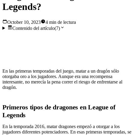
Legends?
October 10, 2023
4 min de lectura
Contenido del artículo
(
7
)
Los dragones o Drakes, como se les conoce a veces en
League of Legends, han ido ganando importancia con el
paso de los años.
En las primeras temporadas del juego, matar a un dragón sólo
otorgaba oro a los jugadores. Aunque era una recompensa
interesante, no merecía la pena correr el riesgo de enfrentarse al
dragón.
Primeros tipos de dragones en League of
Legends
En la temporada 2016, matar dragones empezó a otorgar a los
jugadores diferentes potenciadores. En esas primeras temporadas, se