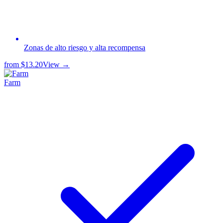
Zonas de alto riesgo y alta recompensa
from
$13.20
View →
Farm