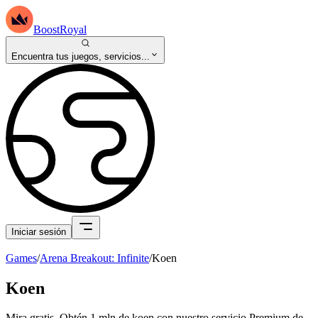
BoostRoyal
Encuentra tus juegos, servicios...
Iniciar sesión
Games
/
Arena Breakout: Infinite
/
Koen
Koen
Mira gratis. Obtén 1 mln de koen con nuestro servicio Premium de