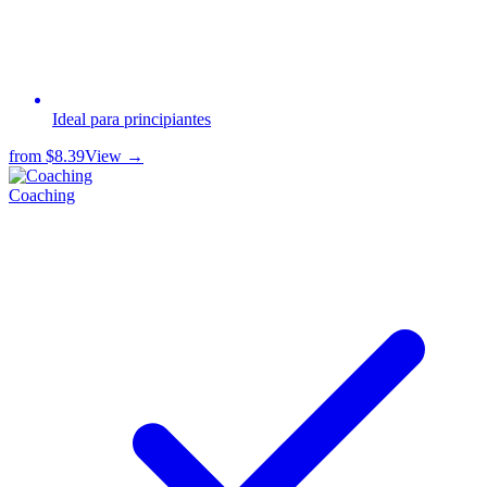
Ideal para principiantes
from
$8.39
View →
Coaching