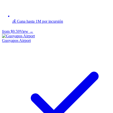
💰 Gana hasta 1M por incursión
from
$9.59
View →
Guoyapos Airport