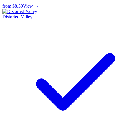
from
$8.39
View →
Distorted Valley