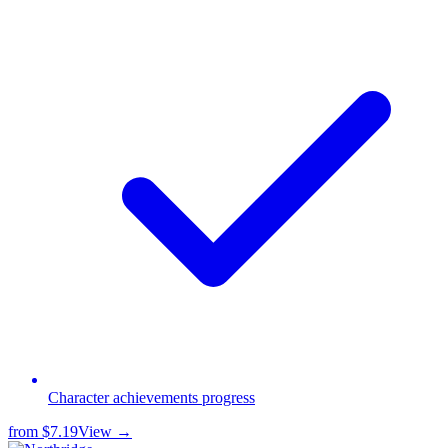
Сharacter achievements progress
from
$7.19
View →