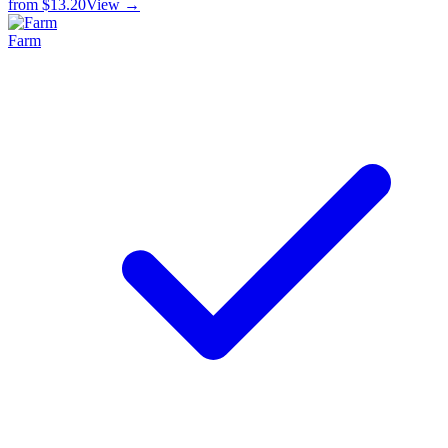
from
$13.20
View →
Farm