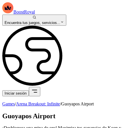
BoostRoyal
Encuentra tus juegos, servicios...
Iniciar sesión
Games
/
Arena Breakout: Infinite
/
Guoyapos Airport
Guoyapos Airport
¡Desbloquea una mina de oro! Maximiza tus ganancias de Koen y