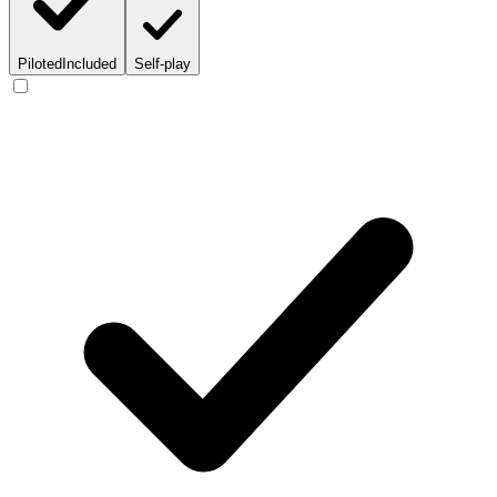
Piloted
Included
Self-play