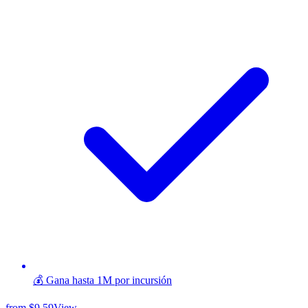
💰 Gana hasta 1M por incursión
from
$9.59
View →