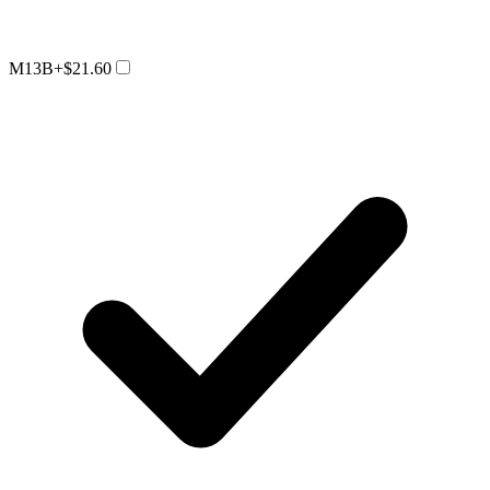
M13B
+$21.60