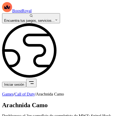
BoostRoyal
Encuentra tus juegos, servicios...
Iniciar sesión
Games
/
Call of Duty
/
Arachnida Camo
Arachnida Camo
Desbloquea el 3er camuflaje de completista de MWZ: Spinel Husk.