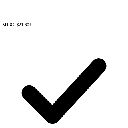
M13C
+$21.60