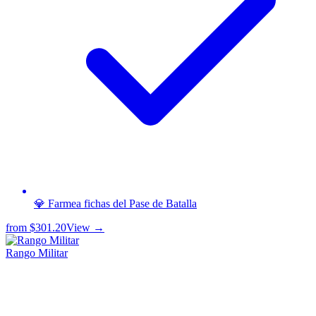
💎 Farmea fichas del Pase de Batalla
from
$301.20
View →
Rango Militar