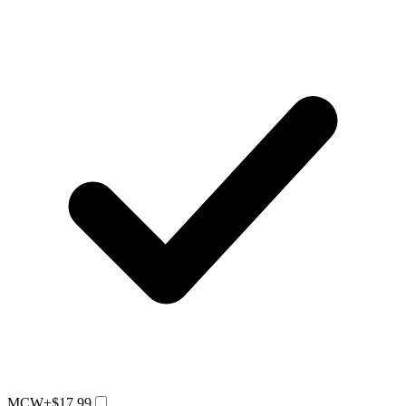
MCW
+$17.99