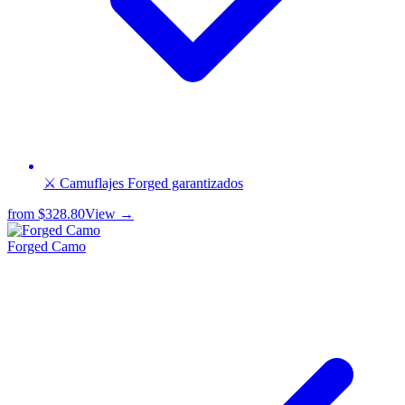
⚔️ Camuflajes Forged garantizados
from
$328.80
View →
Forged Camo