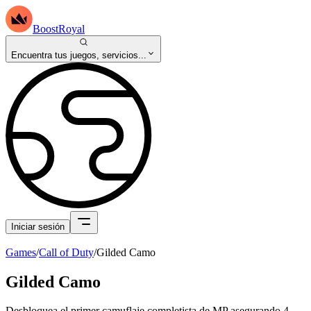
BoostRoyal
Encuentra tus juegos, servicios...
Iniciar sesión
Games
/
Call of Duty
/
Gilded Camo
Gilded Camo
Desbloquea el primer camuflaje completista de MP asegurando 4